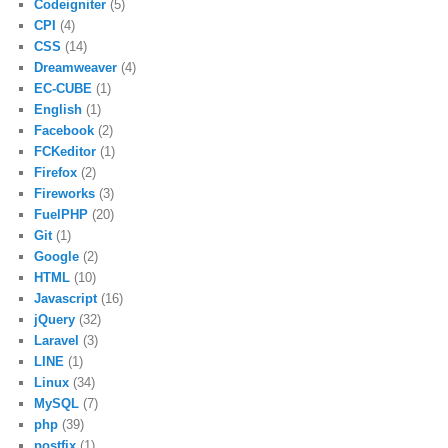
Codeigniter
(5)
CPI
(4)
CSS
(14)
Dreamweaver
(4)
EC-CUBE
(1)
English
(1)
Facebook
(2)
FCKeditor
(1)
Firefox
(2)
Fireworks
(3)
FuelPHP
(20)
Git
(1)
Google
(2)
HTML
(10)
Javascript
(16)
jQuery
(32)
Laravel
(3)
LINE
(1)
Linux
(34)
MySQL
(7)
php
(39)
postfix
(1)