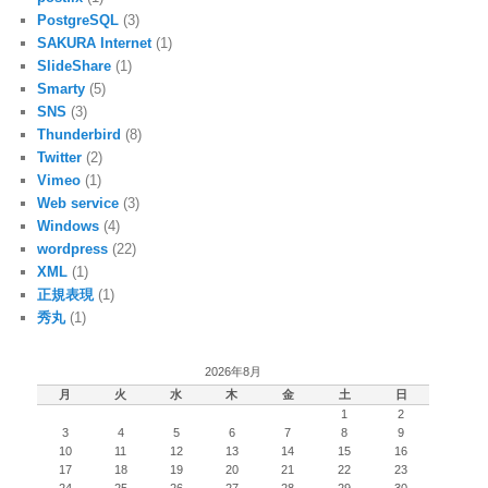
PostgreSQL
(3)
SAKURA Internet
(1)
SlideShare
(1)
Smarty
(5)
SNS
(3)
Thunderbird
(8)
Twitter
(2)
Vimeo
(1)
Web service
(3)
Windows
(4)
wordpress
(22)
XML
(1)
正規表現
(1)
秀丸
(1)
2026年8月
月
火
水
木
金
土
日
1
2
3
4
5
6
7
8
9
10
11
12
13
14
15
16
17
18
19
20
21
22
23