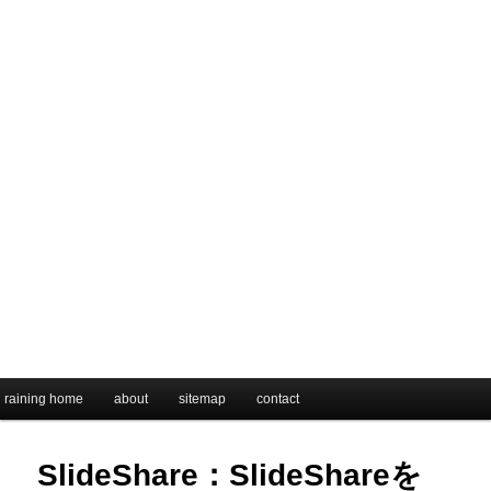
メインメニュー
raining home
メインコンテンツへ移動
サブコンテンツへ移動
about
sitemap
contact
SlideShare：SlideShareを