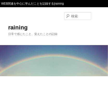
WEB関連を中心に学んだことを記録する|raining
検
索
raining
日常で感じたこと、覚えたことの記録