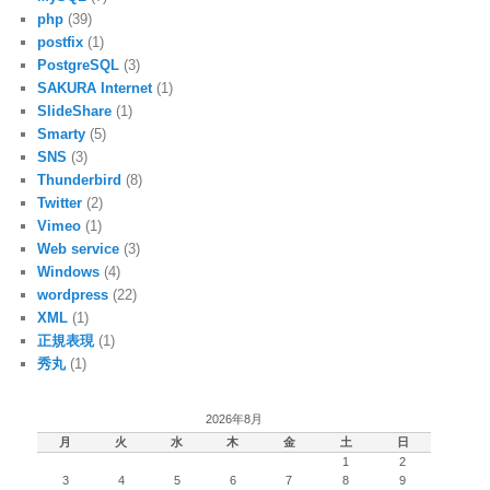
php
(39)
postfix
(1)
PostgreSQL
(3)
SAKURA Internet
(1)
SlideShare
(1)
Smarty
(5)
SNS
(3)
Thunderbird
(8)
Twitter
(2)
Vimeo
(1)
Web service
(3)
Windows
(4)
wordpress
(22)
XML
(1)
正規表現
(1)
秀丸
(1)
2026年8月
月
火
水
木
金
土
日
1
2
3
4
5
6
7
8
9