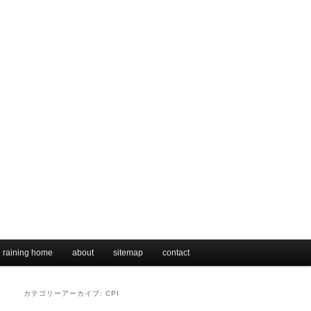
メインメニュー
raining home
メインコンテンツへ移動
サブコンテンツへ移動
about
sitemap
contact
カテゴリーアーカイブ:
CPI