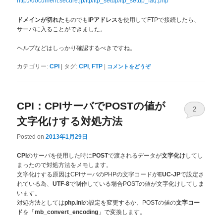
http://document.secure.jp/ftp/ftp_setup/ftp_setup_faq.php
ものでも
を使用してFTPで接続したら、
ドメインが切れた
IPアドレス
サーバに入ることができました。
ヘルプなどはしっかり確認するべきですね。
|
,
|
カテゴリー:
CPI
タグ:
CPI
FTP
コメントをどうぞ
CPI：CPIサーバでPOSTの値が
2
文字化けする対処方法
Posted on
2013年1月29日
のサーバを使用した時に
で渡されるデータが
してし
CPI
POST
文字化け
まったので対処方法をメモします。
文字化けする原因はCPIサーバのPHPの文字コードが
で設定さ
EUC-JP
れている為、
で制作している場合POSTの値が文字化けしてしま
UTF-8
います。
対処方法としては
の設定を変更するか、POSTの値の
php.ini
文字コー
を「
」で変換します。
ド
mb_convert_encoding