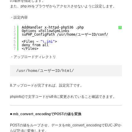
の場所を指定します。
また、php.iniをブラウザからアクセスさせないように設定します。
・設定内容
1
AddHandler x-httpd-php536 .php
?
2
Options +FollowSymLinks
3
suPHP_ConfigPath /usr/home/ユーザーID/conf/
4
5
<Files ~ 
"\.ini"
>
6
deny from all
7
</Files>
・アップロードディレクトリ
/usr/home/ユーザーID/html/
8.アップロードが完了すれば、設定完了です。
phpinfo()で文字コードがutf-8に変更されていること確認できます。
■
mb_convert_encodingでPOSTの値を変換
POSTの値をループさせ、データをmb_convert_encodingでEUC-JPか
らUTF-8に変換します。