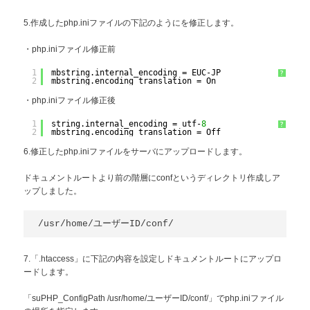
5.作成したphp.iniファイルの下記のようにを修正します。
・php.iniファイル修正前
1
mbstring.internal_encoding = EUC-JP
?
2
mbstring.encoding_translation = On
・php.iniファイル修正後
1
string.internal_encoding = utf-
8
?
2
mbstring.encoding_translation = Off
6.修正したphp.iniファイルをサーバにアップロードします。
ドキュメントルートより前の階層にconfというディレクトリ作成しア
ップしました。
/usr/home/ユーザーID/conf/
7.「.htaccess」に下記の内容を設定しドキュメントルートにアップロ
ードします。
「suPHP_ConfigPath /usr/home/ユーザーID/conf/」でphp.iniファイル