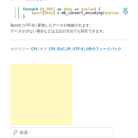
1
foreach
(
$_POST
as
$key
=> 
$value
) {
?
2
$post
[
$key
] = mb_convert_encoding(
$value
, 
"UTF-8"
3
}
$postにUTF-8に変換したデータが格納されます。
データが少ない場合などは上記の方法でも対応できます。
|
,
,
|
カテゴリー:
CPI
タグ:
CPI
EUC-JP
UTF-8
2
件のフィードバック
検索