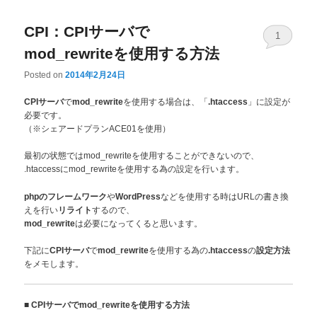
CPI：CPIサーバで
1
mod_rewriteを使用する方法
Posted on
2014年2月24日
で
を使用する場合は、「
」に設定が
CPIサーバ
mod_rewrite
.htaccess
必要です。
（※シェアードプランACE01を使用）
最初の状態ではmod_rewriteを使用することができないので、
.htaccessにmod_rewriteを使用する為の設定を行います。
や
などを使用する時はURLの書き換
phpのフレームワーク
WordPress
えを行い
するので、
リライト
は必要になってくると思います。
mod_rewrite
下記に
で
を使用する為の
の
CPIサーバ
mod_rewrite
.htaccess
設定方法
をメモします。
■
CPIサーバでmod_rewriteを使用する方法