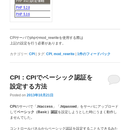
CPIサーバでphpやmod_rewriteを使用する際は
上記の設定を行う必要があります。
|
,
|
カテゴリー:
CPI
タグ:
CPI
mod_rewrite
1
件のフィードバック
CPI：CPIでベーシック認証を
設定する方法
Posted on
2013年10月21日
のサーバで「
」「
」をサーバにアップロード
CPI
.htaccess
.htpasswd
して
を設定しようとした時にうまく動作し
ベーシック（Basic）認証
ませんでした。
コントロールパネルからベーシック認証を設定することもできるみた