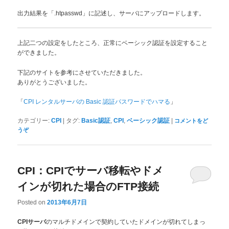
出力結果を「.htpasswd」に記述し、サーバにアップロードします。
上記二つの設定をしたところ、正常にベーシック認証を設定すること
ができました。
下記のサイトを参考にさせていただきました。
ありがとうございました。
「
」
CPI レンタルサーバの Basic 認証パスワードでハマる
|
,
,
|
カテゴリー:
CPI
タグ:
Basic認証
CPI
ベーシック認証
コメントをど
うぞ
CPI：CPIでサーバ移転やドメ
インが切れた場合のFTP接続
Posted on
2013年6月7日
のマルチドメインで契約していたドメインが切れてしまっ
CPIサーバ