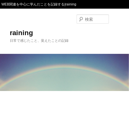
WEB関連を中心に学んだことを記録する|raining
検
索
raining
日常で感じたこと、覚えたことの記録