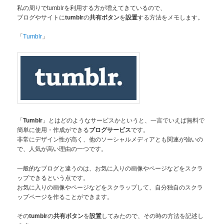
私の周りでtumblrを利用する方が増えてきているので、
ブログやサイトに
の
を
する方法をメモします。
tumblr
共有ボタン
設置
「
」
Tumblr
「
」とはどのようなサービスかというと、一言でいえば無料で
Tumblr
簡単に使用・作成ができる
です。
ブログサービス
非常にデザイン性が高く、他のソーシャルメディアとも関連が強いの
で、人気が高い理由の一つです。
一般的なブログと違うのは、お気に入りの画像やページなどをスクラ
ップできるという点です。
お気に入りの画像やページなどをスクラップして、自分独自のスクラ
ップページを作ることができます。
その
の
を
してみたので、その時の方法を記述し
tumblr
共有ボタン
設置