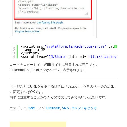
1
<script src=
"//platform.linkedin.com/in.js"
type=
"tex
?
2
lang: ja_JP
3
</script>
4
<script type=
"IN/Share"
data-url=
"http://raining.bear
コードをコピーして、WEBサイトに設置すれば完了です。
LinkedInのShareボタンがページに表示されます。
ページごとにURLを変更する場合は「data-url」をそのページのURL
に変更すればOKです。
簡単に設置することができるので試してみてもいいと思います。
|
,
|
カテゴリー:
SNS
タグ:
LinkedIn
SNS
コメントをどうぞ