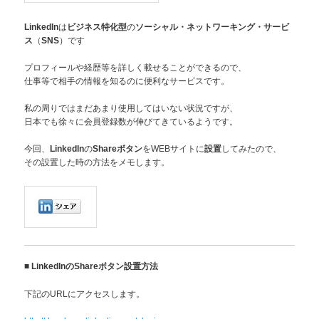
は
の
LinkedIn
ビジネス特化型
ソーシャル・ネットワーキング・サービ
（
）です
ス
SNS
プロフィールや経歴等を詳しく載せることができるので、
仕事等で相手の情報を知るのに便利なサービスです。
私の周りではまだあまり使用してはいない状況ですが、
日本でも徐々に会員登録数が伸びてきているようです。
今回、
の
をWEBサイトに
してみたので、
LinkedIn
Shareボタン
設置
その設置した時の方法をメモします。
■
LinkedInのShareボタン設置方法
下記のURLにアクセスします。