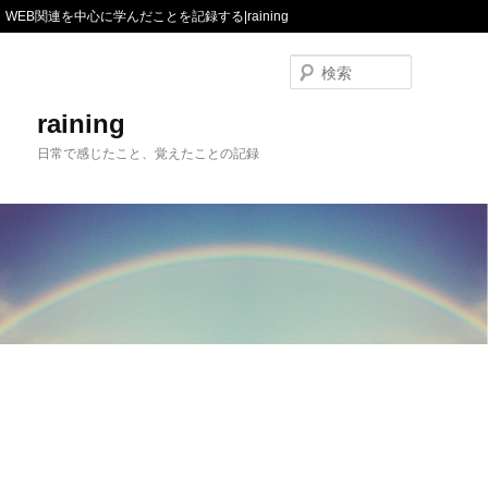
WEB関連を中心に学んだことを記録する|raining
検
索
raining
日常で感じたこと、覚えたことの記録