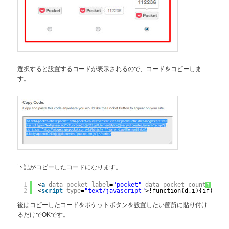
選択すると設置するコードが表示されるので、コードをコピーしま
す。
下記がコピーしたコードになります。
1
<
a
data-pocket-label
=
"pocket"
data-pocket-count
=
"vert
?
2
<
script
type
=
"text/javascript"
>!function(d,i){if(!d.g
後はコピーしたコードをポケットボタンを設置したい箇所に貼り付け
るだけでOKです。