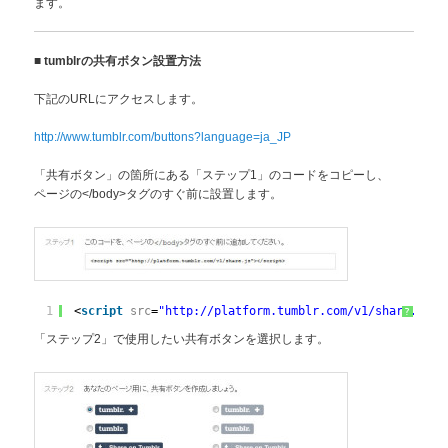
ます。
■
tumblrの共有ボタン設置方法
下記のURLにアクセスします。
http://www.tumblr.com/buttons?language=ja_JP
「共有ボタン」の箇所にある「ステップ1」のコードをコピーし、
ページの</body>タグのすぐ前に設置します。
1
<
script
src
=
"http://platform.tumblr.com/v1/share.js"
>
?
「ステップ2」で使用したい共有ボタンを選択します。