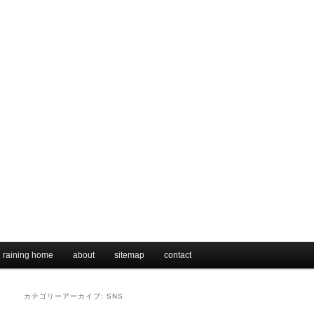
メインメニュー
raining home
メインコンテンツへ移動
サブコンテンツへ移動
about
sitemap
contact
カテゴリーアーカイブ:
SNS