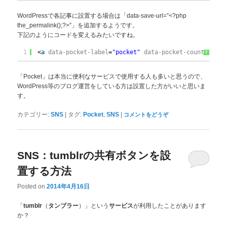
WordPressで各記事に設置する場合は「data-save-url=”<?php
the_permalink();?>”」を追加するようです。
下記のようにコードを変えるみたいですね。
1
<
a
data-pocket-label
=
"pocket"
data-pocket-count
=
"vert
?
「Pocket」は本当に便利なサービスで使用する人も多いと思うので、
WordPress等のブログ運営をしている方は設置した方がいいと思いま
す。
|
,
|
カテゴリー:
SNS
タグ:
Pocket
SNS
コメントをどうぞ
SNS：tumblrの共有ボタンを設
置する方法
Posted on
2014年4月16日
「
（
）」という
が利用したことがあります
tumblr
タンブラー
サービス
か？