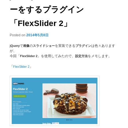
ーをするプラグイン
「FlexSlider 2」
Posted on
2014年5月8日
jQuery
で
画像
の
スライドショー
を実装できる
プラグイン
は色々あります
が、
今回「
FlexSlider 2
」を使用してみたので、
設定方法
をメモします。
「
FlexSlider 2
」