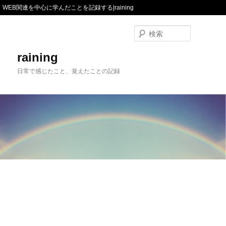
WEB関連を中心に学んだことを記録する|raining
検
索
raining
日常で感じたこと、覚えたことの記録