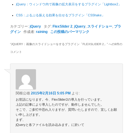
jQuery：ウィンドウ内で画像の拡大表示をするプラグイン「Lightbox2」
CSS：ぶるぶる振える効果を出せるプラグイン「CSShake」
カテゴリー:
jQuery
タグ:
FlexSlider 2
,
jQuery
,
スライドショー
,
プラ
グイン
作成者:
raining
この投稿のパーマリンク
“
JQUERY：画像のスライドショーをするプラグイン「FLEXSLIDER 2」
” への9件の
コメント
関根公雄
2015年2月16日 5:05 PM
より:
お世話になります。今、FlexSlider2の導入を行っています。
上記の記事により導入したのですが、動作しませんでした。
そこで、ご多忙中恐れ入りますが、質問いたしますので、宜しくお願
い申し上げます。
まず、
jQueryと各ファイルを読み込みます。に於いて