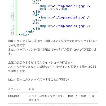
5
</
li
>
6
<
li
>
7
<
img
src
=
"./img/sample2.jpg"
/>
8
<
p
>キャプション</
p
>
9
</
li
>
10
<
li
>
11
<
img
src
=
"./img/sample3.jpg"
/>
12
</
li
>
13
<
li
>
14
<
img
src
=
"./img/sample4.jpg"
/>
15
</
li
>
16
</
ul
>
17
</
div
>
画像にリンクを貼る場合は、画像にaタグを指定すればリンクを貼るこ
とが可能です。
また、キャプションを付ける場合はimgタグの箇所にpタグで指定しま
す。
上記の設定をするだけでスライドショーを行えます。
スタイルがデフォルトの状態なので、デザインを変更する場合はCSS
で調整します。
他にも色々なカスタマイズをすることが可能です。
オプション
内容
animation
スライドの種類を設定します。「fade」か「slide」で指
定します。