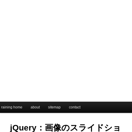
メインメニュー
raining home
メインコンテンツへ移動
サブコンテンツへ移動
about
sitemap
contact
jQuery：画像のスライドショ