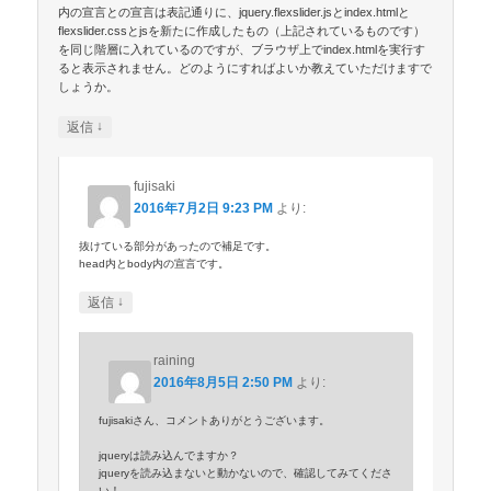
内の宣言との宣言は表記通りに、jquery.flexslider.jsとindex.htmlと
flexslider.cssとjsを新たに作成したもの（上記されているものです）
を同じ階層に入れているのですが、ブラウザ上でindex.htmlを実行す
ると表示されません。どのようにすればよいか教えていただけますで
しょうか。
↓
返信
fujisaki
2016年7月2日 9:23 PM
より:
抜けている部分があったので補足です。
head内とbody内の宣言です。
↓
返信
raining
2016年8月5日 2:50 PM
より:
fujisakiさん、コメントありがとうございます。
jqueryは読み込んでますか？
jqueryを読み込まないと動かないので、確認してみてくださ
い！