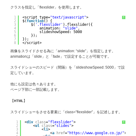
クラスを指定し「flexslider」を使用します。
1
<script type=
"text/javascript"
>
?
2
$(
function
() {
3
$(
'.flexslider'
).flexslider({
4
animation: 
"slide"
,
5
slideshowSpeed: 5000
6
});
7
});
8
</script>
画像をスライドさせる為に「animation: “slide”」を指定します。
animationは「slide」と「fade」で設定することが可能です。
スライドショーのスピード（間隔）を「slideshowSpeed: 5000」で設
定しています。
他にも設定は色々あります。
ページ下部に一部記載します。
【
HTML
】
スライドショーをさせる要素に「class=”flexslider”」を記述します。
1
<
div
class
=
"flexslider"
>
?
2
<
ul
class
=
"slides"
>
3
<
li
>
4
<
a
href
=
"https://www.google.co.jp/"
><
img