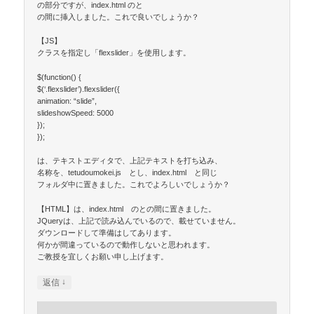
の部分ですが、index.html のと
の間に挿入しました。これで良いでしょうか？
【JS】
クラスを指定し「flexslider」を使用します。
$(function() {
$(‘.flexslider’).flexslider({
animation: “slide”,
slideshowSpeed: 5000
});
});
は、テキストエディタで、上記テキストを打ち込み、
名称を、tetudoumokei.js とし、index.html と同じ
フォルダ中に置きました。これでよろしいでしょうか？
【HTML】は、index.html のとの間に置きました。
JQueryは、上記で読み込んでいるので、載せていません。
ダウンロードして準備はしてあります。
何かが間違っているので動作しないと思われます。
ご教授を宜しくお願い申し上げます。
↓
返信