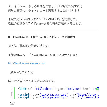
スライドショーさせる画像を用意し、jQueryで指定すれば
簡単に画像のスライドショーを実現することができます
下記に
jQuery
の
プラグイン
「
FlexSlider 2
」を使用して、
複数の画像を
スライドショー
させた時の方法をメモします。
■
「FlexSlider 2」を使用したスライドショーの使用方法
※下記、基本的な設定方法です。
下記URLより、「FlexSlider 2」をダウンロードします。
http://flexslider.woothemes.com/
【
読み込むファイル
】
jQueryと各ファイルを読み込みます。
1
<
link
rel
=
"stylesheet"
type
=
"text/css"
href
=
"./flexsl
?
2
3
<
script
type
=
"text/javascript"
src
=
"http://ajax.googl
4
<
script
type
=
"text/javascript"
src
=
"./jquery.flexsli
【
JS
】