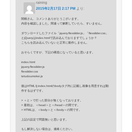
raining
2015年2月17日 2:17 PM
より:
関根さん、コメントありがとうございます。
内容を確認しました。間違って解釈していたら、すいません。
ダウンロードしたファイル「jquery.flexslider.js」「flexslider.css」
とjQueryはindex.htmlで読み込んでおりますでしょうか？
こちらを読み込んでいないと正常に動作しません。
おそらくですが、下記の構造になっていると思います。
index.html
jquery.flexslider.js
flexslider.css
tetudoumokei.js
後はHTMLをindex.htmlのbodyタグ内に記載し画像を用意すれば動
作するはずです。
> ＜と＞で打った部分が無くなっております。
> 最初は、＜head＞と＜/head＞の間です。
> HTMLは、＜body＞と＜/body＞の間です。
上記の設定で問題無いと思います。
もし解決しない場合は、連絡ください。