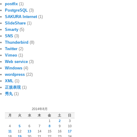
postfix
(1)
PostgreSQL
(3)
SAKURA Internet
(1)
SlideShare
(1)
Smarty
(5)
SNS
(3)
Thunderbird
(8)
Twitter
(2)
Vimeo
(1)
Web service
(3)
Windows
(4)
wordpress
(22)
XML
(1)
正規表現
(1)
秀丸
(1)
2014年8月
月
火
水
木
金
土
日
1
2
3
4
5
6
7
8
9
10
11
12
13
14
15
16
17
18
19
20
21
22
23
24