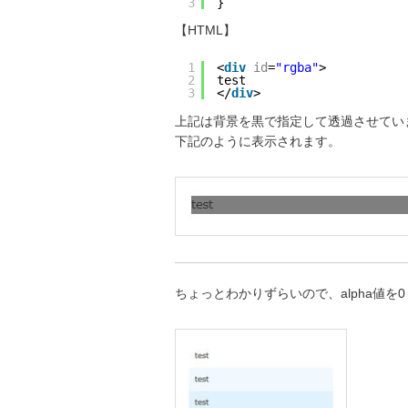
3
}
【HTML】
1
<
div
id
=
"rgba"
>
2
test
3
</
div
>
上記は背景を黒で指定して透過させてい
下記のように表示されます。
ちょっとわかりずらいので、alpha値