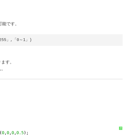
が可能です。
255」,「0～1」)
ります。
ん。
。
?
(
0
,
0
,
0
,
0.5
);