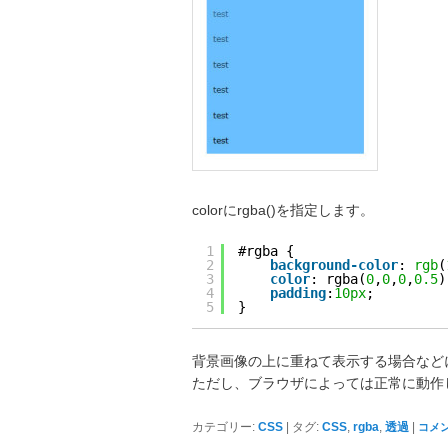
colorにrgba()を指定します。
1
#rgba {
2
background-color
: 
rgb
(
3
color
: rgba(
0
,
0
,
0
,
0.5
)
4
padding
:
10px
;
5
}
背景画像の上に重ねて表示する場合など
ただし、ブラウザによっては正常に動作
|
,
,
|
カテゴリー:
CSS
タグ:
CSS
rgba
透過
コメ