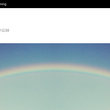
ing
の記録