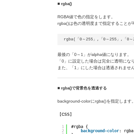
■
rgba()
RGBA値で色の指定をします。
rgba()は色の透明度まで指定すること
rgba(「0～255」,「0～255」,「0～
最後の「0～1」がalpha値になります。
「0」に設定した場合は完全に透明にな
また、「1」にした場合は透過されませ
■
rgba()で背景色を透過する
background-colorにrgba()を指定します
【
CSS
】
1
#rgba {
2
background-color
: rgba