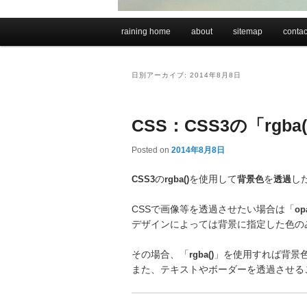
メインメニュー
raining home
about
sitemap
contac
メインコンテンツへ移動
サブコンテンツへ移動
日別アーカイブ:
2014年8月8日
CSS：CSS3の「rg
Posted on
2014年8月8日
CSS3
の
rgba()
を使用して
背景色
を
透過
し
CSSで画像等を透過させたい場合は「
op
デザインによっては背景に指定した色の
その場合、「
rgba()
」を使用すれば背景
また、テキストやボーダーを透過させる