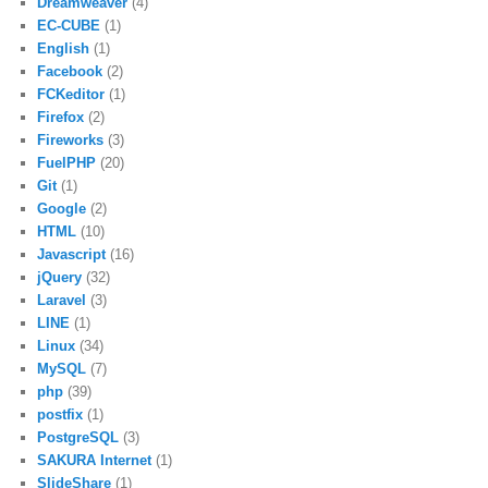
Dreamweaver
(4)
EC-CUBE
(1)
English
(1)
Facebook
(2)
FCKeditor
(1)
Firefox
(2)
Fireworks
(3)
FuelPHP
(20)
Git
(1)
Google
(2)
HTML
(10)
Javascript
(16)
jQuery
(32)
Laravel
(3)
LINE
(1)
Linux
(34)
MySQL
(7)
php
(39)
postfix
(1)
PostgreSQL
(3)
SAKURA Internet
(1)
SlideShare
(1)