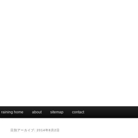
メインメニュー
raining home
メインコンテンツへ移動
サブコンテンツへ移動
about
sitemap
contact
日別アーカイブ:
2014年8月2日