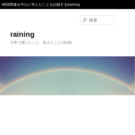
WEB関連を中心に学んだことを記録する|raining
検
索
raining
日常で感じたこと、覚えたことの記録