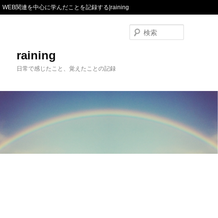
WEB関連を中心に学んだことを記録する|raining
検
索
raining
日常で感じたこと、覚えたことの記録