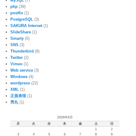
MySQL
(7)
php
(39)
postfix
(1)
PostgreSQL
(3)
SAKURA Internet
(1)
SlideShare
(1)
Smarty
(5)
SNS
(3)
Thunderbird
(8)
Twitter
(2)
Vimeo
(1)
Web service
(3)
Windows
(4)
wordpress
(22)
XML
(1)
正規表現
(1)
秀丸
(1)
2026年8月
月
火
水
木
金
土
日
1
2
3
4
5
6
7
8
9