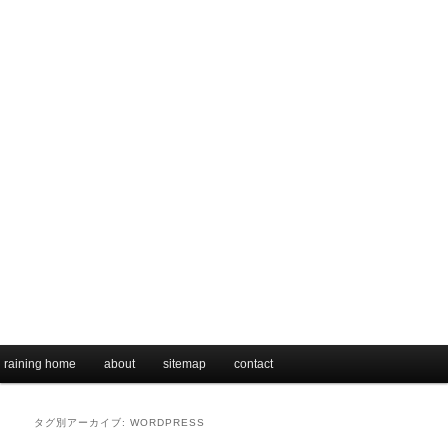
メインメニュー
raining home
メインコンテンツへ移動
サブコンテンツへ移動
about
sitemap
contact
タグ別アーカイブ:
WORDPRESS