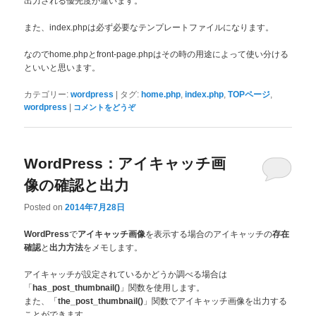
出力される優先度が違います。
また、index.phpは必ず必要なテンプレートファイルになります。
なのでhome.phpとfront-page.phpはその時の用途によって使い分ける
といいと思います。
|
,
,
,
カテゴリー:
wordpress
タグ:
home.php
index.php
TOPページ
|
wordpress
コメントをどうぞ
WordPress：アイキャッチ画
像の確認と出力
Posted on
2014年7月28日
で
を表示する場合のアイキャッチの
WordPress
アイキャッチ画像
存在
と
をメモします。
確認
出力方法
アイキャッチが設定されているかどうか調べる場合は
「
」関数を使用します。
has_post_thumbnail()
また、「
」関数でアイキャッチ画像を出力する
the_post_thumbnail()
ことができます。