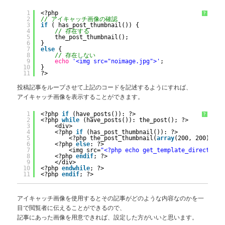
1
<?php
?
2
// アイキャッチ画像の確認
3
if
( has_post_thumbnail()) {
4
// 存在する
5
the_post_thumbnail();
6
}
7
else
{
8
// 存在しない
9
echo
'<img src="noimage.jpg">'
;
10
}
11
?>
投稿記事をループさせて上記のコードを記述するようにすれば、
アイキャッチ画像を表示することができます。
1
<?php 
if
(have_posts()): ?>
?
2
<?php 
while
(have_posts()): the_post(); ?>
3
<div>
4
<?php 
if
(has_post_thumbnail()): ?>
5
<?php the_post_thumbnail(
array
(200, 200), 
ar
6
<?php 
else
: ?>
7
<img src=
"<?php echo get_template_directory_
8
<?php 
endif
; ?>
9
</div>
10
<?php 
endwhile
; ?>
11
<?php 
endif
; ?>
アイキャッチ画像を使用するとその記事がどのような内容なのかを一
目で閲覧者に伝えることができるので、
記事にあった画像を用意できれば、設定した方がいいと思います。