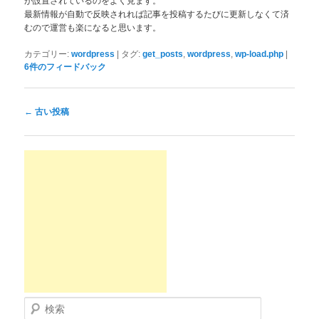
が設置されているのをよく見ます。
最新情報が自動で反映されれば記事を投稿するたびに更新しなくて済
むので運営も楽になると思います。
|
,
,
|
カテゴリー:
wordpress
タグ:
get_posts
wordpress
wp-load.php
6
件のフィードバック
投稿ナビゲーション
←
古い投稿
検索