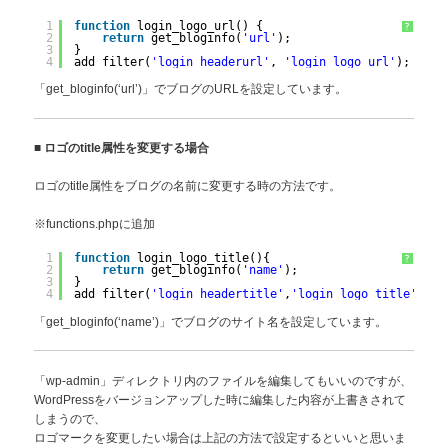
1
function
login_logo_url() {
?
2
return
get_bloginfo(
'url'
);
3
}
4
add_filter(
'login_headerurl'
, 
'login_logo_url'
);
「get_bloginfo(‘url’)」でブログのURLを設定しています。
■
ロゴのtitle属性を変更する場合
ロゴのtitle属性をブログの名前に変更する時の方法です。
※functions.phpに追加
1
function
login_logo_title(){
?
2
return
get_bloginfo(
'name'
);
3
}
4
add_filter(
'login_headertitle'
,
'login_logo_title'
);
「get_bloginfo(‘name’)」でブログのサイト名を設定しています。
「wp-admin」ディレクトリ内のファイルを編集してもいいのですが、
WordPressをバージョンアップした時に編集した内容が上書きされて
しまうので、
ロゴマークを変更したい場合は上記の方法で設定するといいと思いま