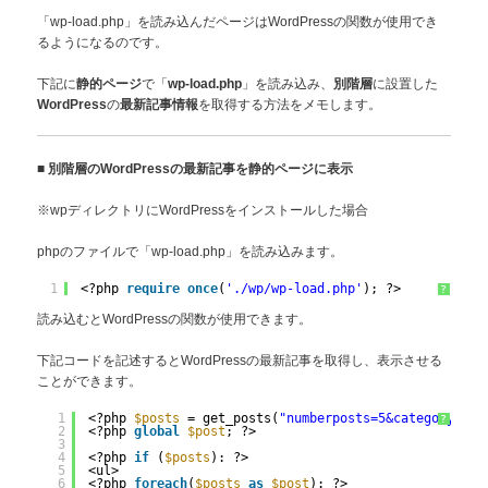
「wp-load.php」を読み込んだページはWordPressの関数が使用でき
るようになるのです。
下記に
で「
」を読み込み、
に設置した
静的ページ
wp-load.php
別階層
の
を取得する方法をメモします。
WordPress
最新記事情報
■
別階層のWordPressの最新記事を静的ページに表示
※wpディレクトリにWordPressをインストールした場合
phpのファイルで「wp-load.php」を読み込みます。
1
<?php 
require_once
(
'./wp/wp-load.php'
); ?>
?
読み込むとWordPressの関数が使用できます。
下記コードを記述するとWordPressの最新記事を取得し、表示させる
ことができます。
1
<?php 
$posts
= get_posts(
"numberposts=5&category=&or
?
2
<?php 
global
$post
; ?>
3
4
<?php 
if
(
$posts
): ?>
5
<ul>
6
<?php 
foreach
(
$posts
as
$post
): ?>