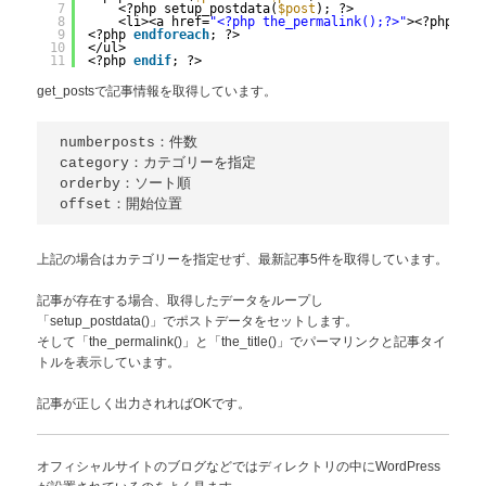
7
<?php setup_postdata(
$post
); ?>
8
<li><a href=
"<?php the_permalink();?>"
><?php the
9
<?php 
endforeach
; ?>
10
</ul>
11
<?php 
endif
; ?>
get_postsで記事情報を取得しています。
numberposts：件数

category：カテゴリーを指定

orderby：ソート順

offset：開始位置
上記の場合はカテゴリーを指定せず、最新記事5件を取得しています。
記事が存在する場合、取得したデータをループし
「setup_postdata()」でポストデータをセットします。
そして「the_permalink()」と「the_title()」でパーマリンクと記事タイ
トルを表示しています。
記事が正しく出力されればOKです。
オフィシャルサイトのブログなどではディレクトリの中にWordPress