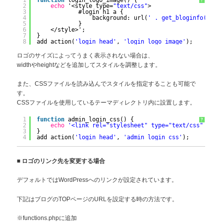
1
function
login_logo_image() {
?
2
echo
'<style type=
"text/css"
>
3
#login h1 a {
4
background: url(
' . get_bloginfo('
tem
5
}
6
</style>';
7
}
8
add_action(
'login_head'
, 
'login_logo_image'
);
ロゴのサイズによってうまく表示されない場合は、
widthやheightなどを追加してスタイルを調整します。
また、CSSファイルを読み込んでスタイルを指定することも可能で
す。
CSSファイルを使用しているテーマディレクトリ内に設置します。
1
function
admin_login_css() {
?
2
echo
'<link rel="stylesheet" type="text/css" href
3
}
4
add_action(
'login_head'
, 
'admin_login_css'
);
■
ロゴのリンク先を変更する場合
デフォルトではWordPressへのリンクが設定されています。
下記はブログのTOPページのURLを設定する時の方法です。
※functions.phpに追加