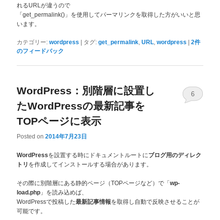
れるURLが違うので
「get_permalink()」を使用してパーマリンクを取得した方がいいと思
います。
|
,
,
|
カテゴリー:
wordpress
タグ:
get_permalink
URL
wordpress
2
件
のフィードバック
WordPress：別階層に設置し
6
たWordPressの最新記事を
TOPページに表示
Posted on
2014年7月23日
を設置する時にドキュメントルートに
WordPress
ブログ用のディレク
を作成してインストールする場合があります。
トリ
その際に別階層にある静的ページ（TOPページなど）で「
wp-
」を読み込めば、
load.php
WordPressで投稿した
を取得し自動で反映させることが
最新記事情報
可能です。