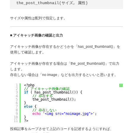
the_post_thumbnail(サイズ, 属性)
サイズや属性は配列で指定します。
■
アイキャッチ画像の確認と出力
アイキャッチ画像が存在するかどうかを「has_post_thumbnail()」を
使用して確認します。
アイキャッチ画像が存在する場合は「the_post_thumbnail()」で出力
します。
存在しない場合は「no image」などを出力するといいと思います。
1
<?php
?
2
// アイキャッチ画像の確認
3
if
( has_post_thumbnail()) {
4
// 存在する
5
the_post_thumbnail();
6
}
7
else
{
8
// 存在しない
9
echo
'<img src="noimage.jpg">'
;
10
}
11
?>
投稿記事をループさせて上記のコードを記述するようにすれば、