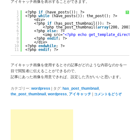
アイキャッチ画像を表示することができます。
1
<?php 
if
(have_posts()): ?>
?
2
<?php 
while
(have_posts()): the_post(); ?>
3
<div>
4
<?php 
if
(has_post_thumbnail()): ?>
5
<?php the_post_thumbnail(
array
(200, 200), 
ar
6
<?php 
else
: ?>
7
<img src=
"<?php echo get_template_directory_
8
<?php 
endif
; ?>
9
</div>
10
<?php 
endwhile
; ?>
11
<?php 
endif
; ?>
アイキャッチ画像を使用するとその記事がどのような内容なのかを一
目で閲覧者に伝えることができるので、
記事にあった画像を用意できれば、設定した方がいいと思います。
|
,
カテゴリー:
wordpress
タグ:
has_post_thumbnail
,
,
|
the_post_thumbnail
wordpress
アイキャッチ
コメントをどうぞ