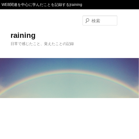
WEB関連を中心に学んだことを記録する|raining
検
索
raining
日常で感じたこと、覚えたことの記録