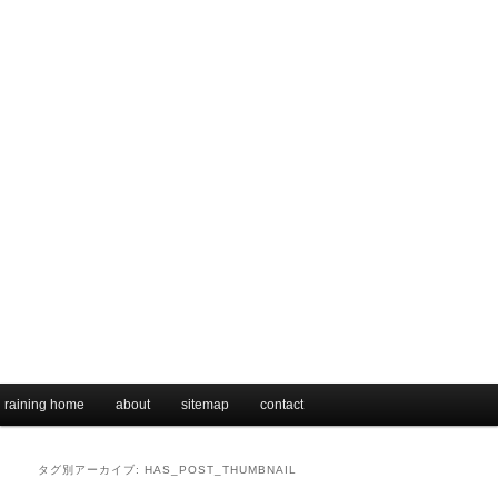
メインメニュー
raining home
メインコンテンツへ移動
サブコンテンツへ移動
about
sitemap
contact
タグ別アーカイブ:
HAS_POST_THUMBNAIL