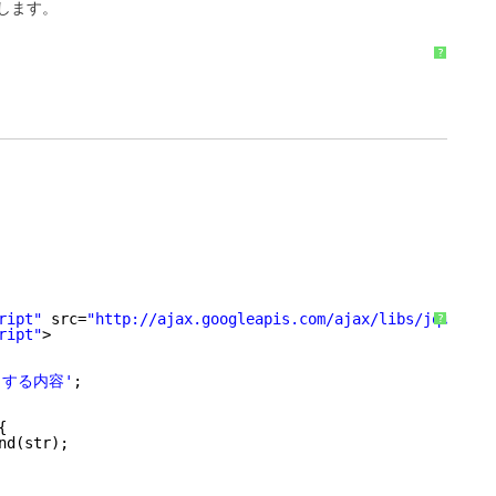
します。
?
ript"
src=
"http://ajax.googleapis.com/ajax/libs/jquery/1
?
ript"
>
力する内容'
;
{
nd(str);