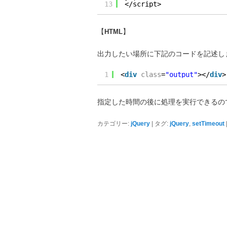
13
</script>
【
HTML
】
出力したい場所に下記のコードを記述し
1
<
div
class
=
"output"
></
div
>
指定した時間の後に処理を実行できるの
|
,
カテゴリー:
jQuery
タグ:
jQuery
setTimeout