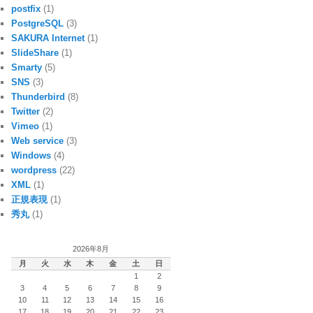
postfix
(1)
PostgreSQL
(3)
SAKURA Internet
(1)
SlideShare
(1)
Smarty
(5)
SNS
(3)
Thunderbird
(8)
Twitter
(2)
Vimeo
(1)
Web service
(3)
Windows
(4)
wordpress
(22)
XML
(1)
正規表現
(1)
秀丸
(1)
2026年8月
月
火
水
木
金
土
日
1
2
3
4
5
6
7
8
9
10
11
12
13
14
15
16
17
18
19
20
21
22
23