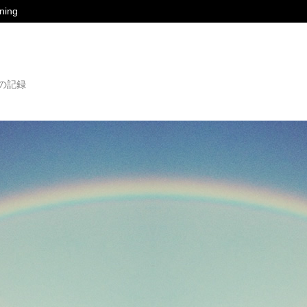
ing
の記録