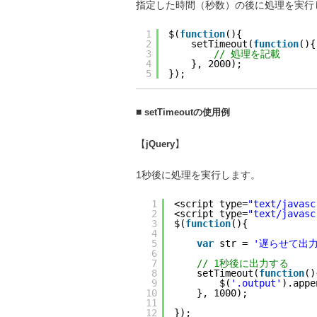
指定した時間（秒数）の後に処理を実行
1
$(
function
(){
2
setTimeout(
function
(){
3
// 処理を記載
4
}, 2000);
5
});
■
setTimeoutの使用例
【
jQuery
】
1秒後に処理を実行します。
1
<script type=
"text/javasc
2
<script type=
"text/javasc
3
$(
function
(){
4
5
var
str = 
'遅らせて出
6
7
// 1秒後に出力する
8
setTimeout(
function
()
9
$(
'.output'
).appe
10
}, 1000);
11
12
});