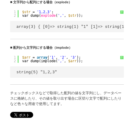
■
文字列から配列にする場合（explode）
1
$str
= 
'1,2,3'
;
?
2
var_dump(
explode
(
','
, 
$str
));
array(3) { [0]=> string(1) "1" [1]=> string(1) "2
■
配列から文字列にする場合（implode）
1
$arr
= 
array
(
'1'
, 
'2'
, 
'3'
);
?
2
var_dump(implode(
','
, 
$arr
));
string(5) "1,2,3"
チェックボックスなどで取得した配列の値を文字列にし、データベー
スに格納したり、その値を取り出す場合に区切り文字で配列にしたり
など色々な用途で使用してます。