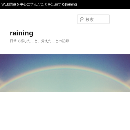
WEB関連を中心に学んだことを記録する|raining
検
索
raining
日常で感じたこと、覚えたことの記録