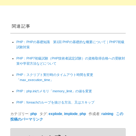
関連記事
PHP：PHPの基礎知識 第1回 PHPの基礎的な概要について｜PHP7初級
試験対策
PHP：PHP7初級試験（PHP技術者認定試験）の資格取得合格への受験対
策や学習方法などについて
PHP：スクリプト実行時のタイムアウト時間を変更
「max_execution_time」
PHP：php.iniのメモリ「memory_limit」の値を変更
PHP：foreachのループを抜ける方法、又はスキップ
カテゴリー:
php
タグ:
explode
,
implode
,
php
作成者:
raining
この
投稿のパーマリンク