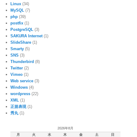
Linux
(34)
MySQL
(7)
php
(39)
postfix
(1)
PostgreSQL
(3)
SAKURA Internet
(1)
SlideShare
(1)
Smarty
(5)
SNS
(3)
Thunderbird
(8)
Twitter
(2)
Vimeo
(1)
Web service
(3)
Windows
(4)
wordpress
(22)
XML
(1)
正規表現
(1)
秀丸
(1)
2026年8月
月
火
水
木
金
土
日