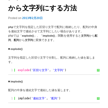
から文字列にする方法
Posted on
2013年2月20日
php
で文字列を指定した区切り文字で配列に格納したり、配列の中身
を連結文字で連結させて文字列にしたい場合があります。
phpでは「
explode()
」、「
implode()
」関数を使用すると
文字列
から
配
列
、
配列
から
文字列
に変換できます。
■
explode()
文字列を指定した区切り文字で分割し、配列に格納した値を返しま
す。
1
explode
(
'区切り文字'
, 
'文字列'
)
?
■
implode()
配列の中身を連結文字で連結した値を返します。
1
implode(
'連結文字'
, 
'配列'
)
?