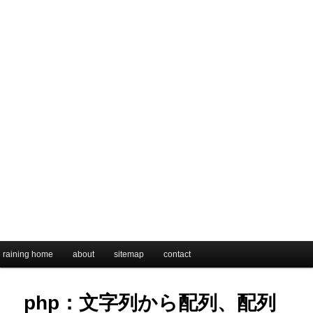
メインメニュー
raining home
メインコンテンツへ移動
サブコンテンツへ移動
about
sitemap
contact
php：文字列から配列、配列