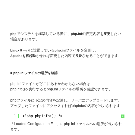
php
でシステムを構築している際に、
php.ini
の設定内容を
変更
したい
場合があります。
Linuxサーバ
に設置している
php.ini
ファイルを変更し、
Apacheを再起動
させれば変更した内容で
反映
させることができます。
■
php.iniファイルの場所を確認
php.iniファイルがどこにあるかわからない場合は、
phpinfo()を実行するとphp.iniファイルの場所を確認できます。
phpファイルに下記の内容を記述し、サーバにアップロードします。
アップしたファイルにアクセスすればphpinfoの内容が出力されます。
1
<?php phpinfo(); ?>
?
「Loaded Configuration File」にphp.iniファイルへの場所が出力され
ます。