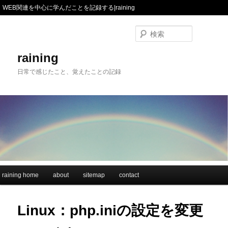
WEB関連を中心に学んだことを記録する|raining
検
索
raining
日常で感じたこと、覚えたことの記録
メインメニュー
raining home
メインコンテンツへ移動
サブコンテンツへ移動
about
sitemap
contact
Linux：php.iniの設定を変更