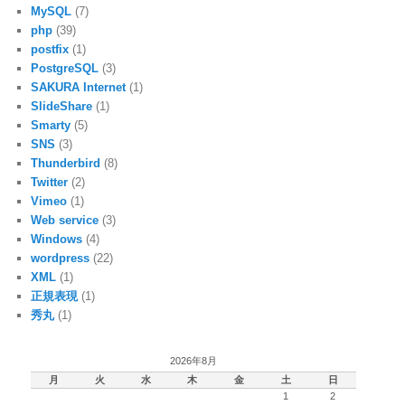
MySQL
(7)
php
(39)
postfix
(1)
PostgreSQL
(3)
SAKURA Internet
(1)
SlideShare
(1)
Smarty
(5)
SNS
(3)
Thunderbird
(8)
Twitter
(2)
Vimeo
(1)
Web service
(3)
Windows
(4)
wordpress
(22)
XML
(1)
正規表現
(1)
秀丸
(1)
2026年8月
月
火
水
木
金
土
日
1
2