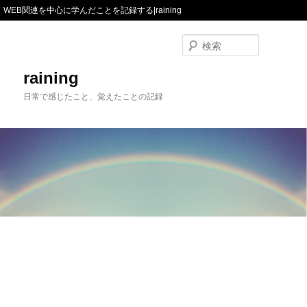
WEB関連を中心に学んだことを記録する|raining
検
索
raining
日常で感じたこと、覚えたことの記録