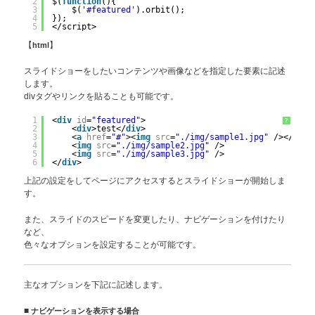
2
$(
function
(){
3
$(
'#featured'
).orbit();
4
});
5
</script>
【
html
】
スライドショーをしたいコンテンツや画像などを指定した要素に記述
します。
divタグやリンクを貼ることも可能です。
1
<
div
id
=
"featured"
>
?
2
<
div
>test</
div
>
3
<
a
href
=
"#"
><
img
src
=
"./img/sample1.jpg"
/></
a
>
4
<
img
src
=
"./img/sample2.jpg"
/>
5
<
img
src
=
"./img/sample3.jpg"
/>
6
</
div
>
上記の設定をしてページにアクセスするとスライドショーが開始しま
す。
また、スライドのスピードを変更したり、ナビゲーションを付けたり
など、
色々なオプションを設定することが可能です。
主なオプションを下記に記述します。
■
ナビゲーションを表示する場合