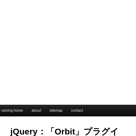
メインメニュー
raining home
メインコンテンツへ移動
サブコンテンツへ移動
about
sitemap
contact
jQuery：「Orbit」プラグイ