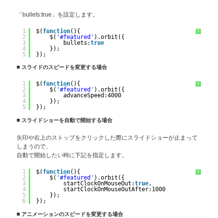
「bullets:true」を設定します。
1
$(
function
(){
?
2
$(
'#featured'
).orbit({
3
bullets:
true
4
});
5
});
■
スライドのスピードを変更する場合
1
$(
function
(){
?
2
$(
'#featured'
).orbit({
3
advanceSpeed:4000
4
});
5
});
■
スライドショーを自動で開始する場合
矢印や右上のストップをクリックした際にスライドショーが止まって
しまうので、
自動で開始したい時に下記を指定します。
1
$(
function
(){
?
2
$(
'#featured'
).orbit({
3
startClockOnMouseOut:
true
,
4
startClockOnMouseOutAfter:1000
5
});
6
});
■
アニメーションのスピードを変更する場合