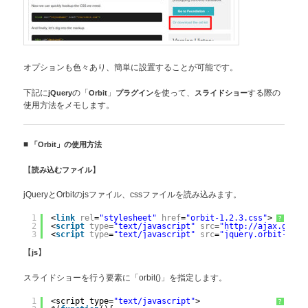
オプションも色々あり、簡単に設置することが可能です。
下記に
jQuery
の「
Orbit
」
プラグイン
を使って、
スライドショー
する際の
使用方法をメモします。
■
「Orbit」の使用方法
【
読み込むファイル
】
jQueryとOrbitのjsファイル、cssファイルを読み込みます。
1
<
link
rel
=
"stylesheet"
href
=
"orbit-1.2.3.css"
>
?
2
<
script
type
=
"text/javascript"
src
=
"http://ajax.googl
3
<
script
type
=
"text/javascript"
src
=
"jquery.orbit-1.2.
【
js
】
スライドショーを行う要素に「orbit()」を指定します。
1
<script type=
"text/javascript"
>
?