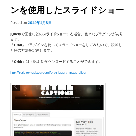
ンを使用したスライドショー
Posted on
2014年1月8日
jQuery
で画像などの
スライドショー
する場合、色々な
プラグイン
があり
ます。
「
Orbit
」プラグインを使って
スライドショー
をしてみたので、設置し
た時の方法を記述します。
「
Orbit
」は下記よりダウンロードすることができます。
http://zurb.com/playground/orbit-jquery-image-slider