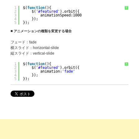
1
$(
function
(){
?
2
$(
'#featured'
).orbit({
3
animationSpeed:1000
4
});
5
});
■
アニメーションの種類を変更する場合
フェード：fade
横スライド：horizontal-slide
縦スライド：vertical-slide
1
$(
function
(){
?
2
$(
'#featured'
).orbit({
3
animation:
'fade'
4
});
5
});