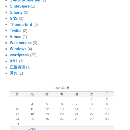
SAKURA Internet
(1)
SlideShare
(1)
Smarty
(5)
SNS
(3)
Thunderbird
(8)
Twitter
(2)
Vimeo
(1)
Web service
(3)
Windows
(4)
wordpress
(22)
XML
(1)
正規表現
(1)
秀丸
(1)
2026年8月
月
火
水
木
金
土
日
1
2
3
4
5
6
7
8
9
10
11
12
13
14
15
16
17
18
19
20
21
22
23
24
25
26
27
28
29
30
31
« 3月