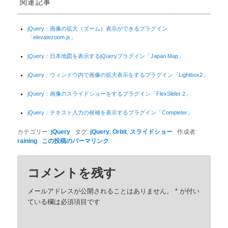
関連記事
jQuery：画像の拡大（ズーム）表示ができるプラグイン
「elevatezoom.js」
jQuery：日本地図を表示するjQueryプラグイン「Japan Map」
jQuery：ウィンドウ内で画像の拡大表示をするプラグイン「Lightbox2」
jQuery：画像のスライドショーをするプラグイン「FlexSlider 2」
jQuery：テキスト入力の候補を表示するプラグイン「Completer」
カテゴリー:
jQuery
タグ:
jQuery
,
Orbit
,
スライドショー
作成者:
raining
この投稿のパーマリンク
コメントを残す
メールアドレスが公開されることはありません。
*
が付い
ている欄は必須項目です