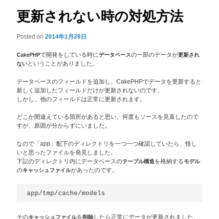
更新されない時の対処方法
Posted on
2014年1月28日
CakePHP
で開発をしている時に
データベース
の一部のデータが
更新され
ない
ということがありました。
データベースのフィールドを追加し、CakePHPでデータを更新すると
新しく追加したフィールドだけが更新されないのです。
しかし、他のフィールドは正常に更新されます。
どこか間違えている箇所があると思い、何度もソースを見直したので
すが、原因が分からずにいました。
なので「app」配下のディレクトリを一つ一つ確認していたら、怪し
いと思ったファイルを発見しました。
下記のディレクトリ内にデータベースの
テーブル構造
を格納する
モデル
の
キャッシュファイル
があったのです。
その
キャッシュファイル
を
削除
したら正常にデータが更新されました。