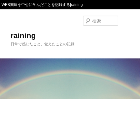
WEB関連を中心に学んだことを記録する|raining
検
索
raining
日常で感じたこと、覚えたことの記録