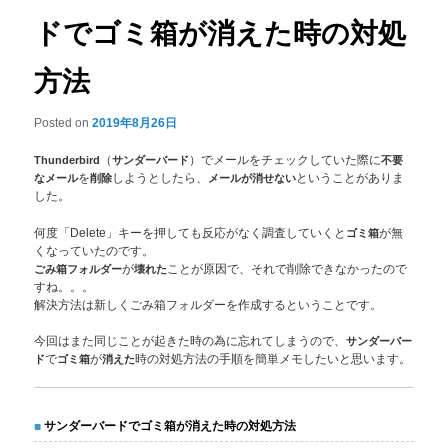
ドでゴミ箱が消えた時の対処
方法
Posted on
2019年8月26日
Thunderbird
（
サンダーバード
）でメールをチェックしていた際に
不要
なメール
を
削除
しようとしたら、
メールが消せない
ということがありま
した。
何度「Delete」キーを押しても反応がなく調査していくと
ゴミ箱
が無
くなっていたのです。
ごみ箱フォルダー
が
壊れた
ことが原因で、それで削除できなかったので
すね。。。
解決方法は新しくごみ箱フォルダーを作成するということです。
今回はまた同じことが起きた時の為に忘れてしまうので、
サンダーバー
ド
で
ゴミ箱
が
消えた
時の対処方法の手順を簡単メモしたいと思います。
サンダーバードでゴミ箱が消えた時の対処方法