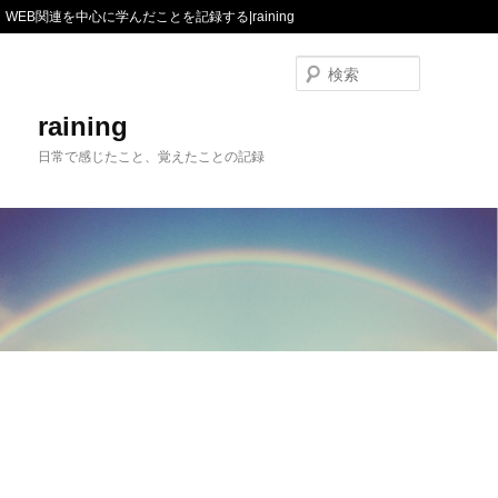
WEB関連を中心に学んだことを記録する|raining
検
索
raining
日常で感じたこと、覚えたことの記録