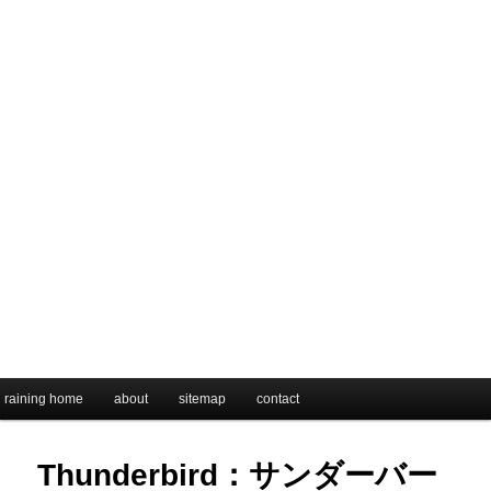
メインメニュー
raining home
メインコンテンツへ移動
サブコンテンツへ移動
about
sitemap
contact
Thunderbird：サンダーバー