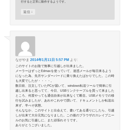
行すると正常に動作するようです。
↓
返信
ながやま
2014年1月11日 5:57 PM
より:
このサイトのお陰で無事に引越しが出来ました。
メーラーはずっとEdmaxを使っていて、迷惑メールが毎日来るよう
になった為、先月サンダーバードに乗り換えたばかりでした。この時
も大変でしたが・・・・。
数日前、注文していたPCが届いて、windows転送ツールで簡単に引
越し出来ると思ってて、今日、USBリンクケーブルを買って来ました
ところ、何度やっても通信自体が出来なくて断念。USBメモリでの移
行を試みましたが、あれやこれやで躓いて、ドキュメントしか転送出
来ず、半べそ状態。
そんななか、このサイトと出会えて、書いてある通りにしたら、引越
しが出来て大分元気になりました。この後のブラウザのスレイプニー
ルのお気に引越しに、また頑張れそうです。
ありがとうございました。