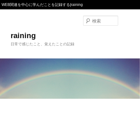
WEB関連を中心に学んだことを記録する|raining
検
索
raining
日常で感じたこと、覚えたことの記録