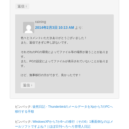
↓
返信
raining
2014年2月3日 10:13 AM
より:
色々とコメントいただきありがとうございました！
また、返信できずに申し訳ないです。
それぞれのPCの環境によってファイル等の場所が違うことがありま
す。
また、PCの設定によってファイルが表示されていないことがありま
す。
けど、無事移行の方ができて、良かったです！
↓
返信
ピンバック:
徒然日記 - ThunderbirdのメールデータをXpから7のPCへ
移行する手順
ピンバック:
WindowsXPから7か8への移行（その6）1番面倒なのはメ
ールソフトですよね？ | ほぼ日刊へろへろ管理人日記