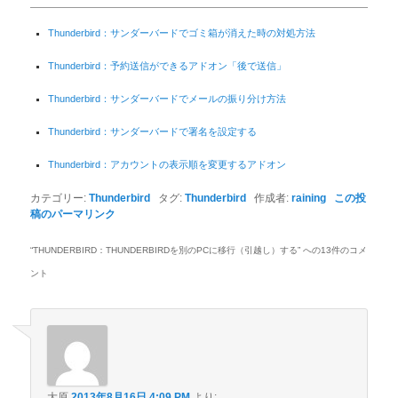
Thunderbird：サンダーバードでゴミ箱が消えた時の対処方法
Thunderbird：予約送信ができるアドオン「後で送信」
Thunderbird：サンダーバードでメールの振り分け方法
Thunderbird：サンダーバードで署名を設定する
Thunderbird：アカウントの表示順を変更するアドオン
カテゴリー:
Thunderbird
タグ:
Thunderbird
作成者:
raining
この投
稿のパーマリンク
“
THUNDERBIRD：THUNDERBIRDを別のPCに移行（引越し）する
” への13件のコメ
ント
大原
2013年8月16日 4:09 PM
より: