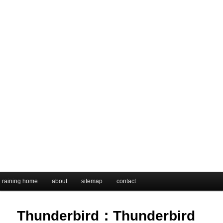
メインメニュー
raining home
メインコンテンツへ移動
サブコンテンツへ移動
about
sitemap
contact
Thunderbird：Thunderbird