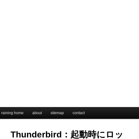
メインメニュー
raining home
メインコンテンツへ移動
サブコンテンツへ移動
about
sitemap
contact
Thunderbird：起動時にロッ