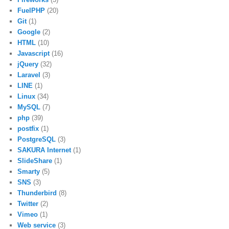
FuelPHP
(20)
Git
(1)
Google
(2)
HTML
(10)
Javascript
(16)
jQuery
(32)
Laravel
(3)
LINE
(1)
Linux
(34)
MySQL
(7)
php
(39)
postfix
(1)
PostgreSQL
(3)
SAKURA Internet
(1)
SlideShare
(1)
Smarty
(5)
SNS
(3)
Thunderbird
(8)
Twitter
(2)
Vimeo
(1)
Web service
(3)