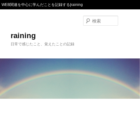
WEB関連を中心に学んだことを記録する|raining
検
索
raining
日常で感じたこと、覚えたことの記録