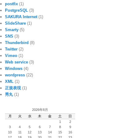
postfix
(1)
PostgreSQL
(3)
SAKURA Internet
(1)
SlideShare
(1)
Smarty
(5)
SNS
(3)
Thunderbird
(8)
Twitter
(2)
Vimeo
(1)
Web service
(3)
Windows
(4)
wordpress
(22)
XML
(1)
正規表現
(1)
秀丸
(1)
2026年8月
月
火
水
木
金
土
日
1
2
3
4
5
6
7
8
9
10
11
12
13
14
15
16
17
18
19
20
21
22
23