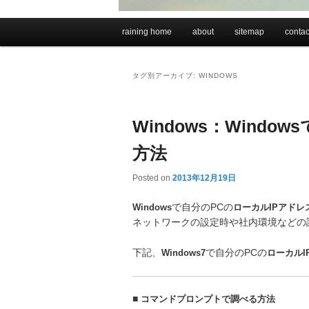
メインメニュー
raining home
about
sitemap
contac
メインコンテンツへ移動
サブコンテンツへ移動
タグ別アーカイブ:
WINDOWS
Windows：Wind
方法
Posted on
2013年12月19日
Windows
で自分のPCの
ローカルIPアドレ
ネットワークの設定時や社内環境などの
下記、
Windows7
で自分のPCの
ローカルI
■
コマンドプロンプトで調べる方法