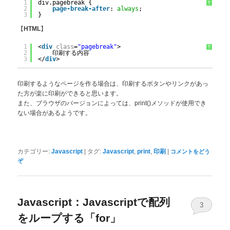
1
div.pagebreak {
?
2
page-break-after
: 
always
;
3
}
【
】
HTML
1
<
div
class
=
"pagebreak"
>
?
2
印刷する内容
3
</
div
>
印刷するようなページを作る場合は、印刷するボタンやリンクがあっ
た方が楽に印刷ができると思います。
また、ブラウザのバージョンによっては、print()メソッドが使用でき
ない場合があるようです。
|
,
,
|
カテゴリー:
Javascript
タグ:
Javascript
print
印刷
コメントをどう
ぞ
Javascript：Javascriptで配列
3
をループする「for」