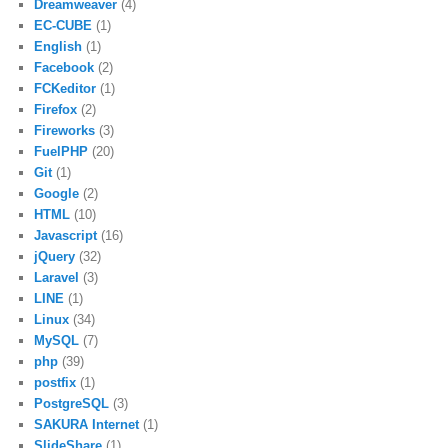
Dreamweaver
(4)
EC-CUBE
(1)
English
(1)
Facebook
(2)
FCKeditor
(1)
Firefox
(2)
Fireworks
(3)
FuelPHP
(20)
Git
(1)
Google
(2)
HTML
(10)
Javascript
(16)
jQuery
(32)
Laravel
(3)
LINE
(1)
Linux
(34)
MySQL
(7)
php
(39)
postfix
(1)
PostgreSQL
(3)
SAKURA Internet
(1)
SlideShare
(1)