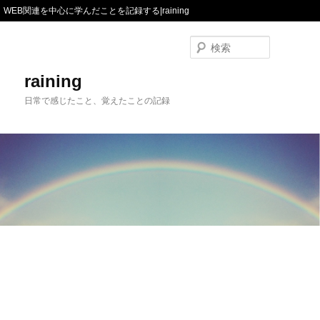
WEB関連を中心に学んだことを記録する|raining
検
索
raining
日常で感じたこと、覚えたことの記録