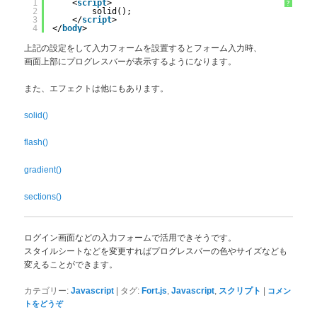
1
<
script
>
?
2
solid();
3
</
script
>
4
</
body
>
上記の設定をして入力フォームを設置するとフォーム入力時、
画面上部にプログレスバーが表示するようになります。
また、エフェクトは他にもあります。
solid()
flash()
gradient()
sections()
ログイン画面などの入力フォームで活用できそうです。
スタイルシートなどを変更すればプログレスバーの色やサイズなども
変えることができます。
|
,
,
|
カテゴリー:
Javascript
タグ:
Fort.js
Javascript
スクリプト
コメン
トをどうぞ