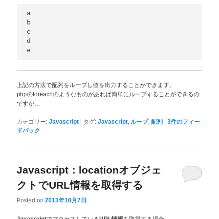
a

b

c

d

e
上記の方法で配列をループし値を出力することができます。
phpのforeachのようなものがあれば簡単にループすることができるの
ですが…
|
,
,
|
カテゴリー:
Javascript
タグ:
Javascript
ループ
配列
3
件のフィー
ドバック
Javascript：locationオブジェ
クトでURL情報を取得する
Posted on
2013年10月7日
でアクセスしている
を取得する場合、
Javascript
URL情報