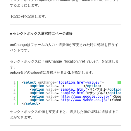
するようにします。
下記に例を記述します。
■
セレクトボックス選択時にページ遷移
onChangeはフォームの入力・選択値が変更された時に処理を行うイ
ベントです。
セレクトボックスに「onChange=”location.href=value;”」を記述しま
す。
optionタグのvalue値に遷移させるURLを指定します。
1
<
select
onChange
=
"location.href=value;"
>
?
2
<
option
value
=
""
>---------</
option
>
3
<
option
value
=
"sample1.html"
>サンプル1</
option
>
4
<
option
value
=
"sample2.html"
>サンプル2</
option
>
5
<
option
value
=
"http://www.google.co.jp/"
>Google</
6
<
option
value
=
"http://www.yahoo.co.jp/"
>Yahoo!</
o
7
</
select
>
セレクトボックスの値を変更すると、選択した値のURLに遷移するこ
とができます。