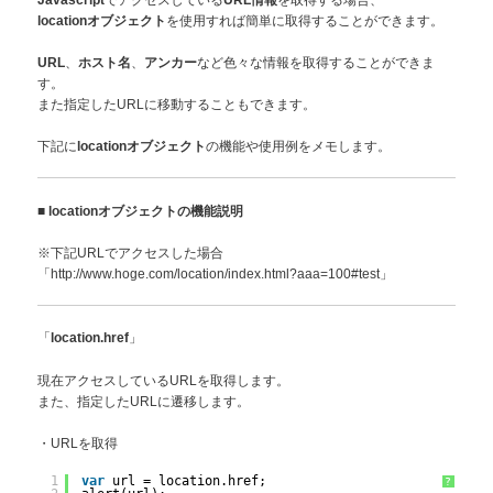
を使用すれば簡単に取得することができます。
locationオブジェクト
、
、
など色々な情報を取得することができま
URL
ホスト名
アンカー
す。
また指定したURLに移動することもできます。
下記に
の機能や使用例をメモします。
locationオブジェクト
■
locationオブジェクトの機能説明
※下記URLでアクセスした場合
「http://www.hoge.com/location/index.html?aaa=100#test」
「
」
location.href
現在アクセスしているURLを取得します。
また、指定したURLに遷移します。
・URLを取得
1
var
url = location.href;
?