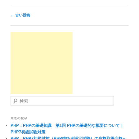
投稿ナビゲーション
←
古い投稿
検索
最近の投稿
PHP：PHPの基礎知識 第1回 PHPの基礎的な概要について｜
PHP7初級試験対策
PHP：PHP7初級試験（PHP技術者認定試験）の資格取得合格へ