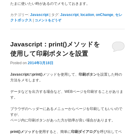
たまに使いたい時があるのでメモしておきます。
|
,
,
,
カテゴリー:
Javascript
タグ:
Javascript
location
onChange
セレ
|
クトボックス
コメントをどうぞ
Javascript：print()メソッドを
使用して印刷ボタンを設置
Posted on
2014年3月18日
の
メソッドを使用して、
を設置した時の
Javascript
print()
印刷ボタン
方法をメモします。
データなどを出力する場合など、WEBページを印刷することがありま
す。
ブラウザのヘッダーにあるメニューからページを印刷してもいいので
すが、
ページ内に印刷ボタンがあった方が効率が良い場合があります。
を使用すると、簡単に
を呼び出してペ
print()メソッド
印刷ダイアログ