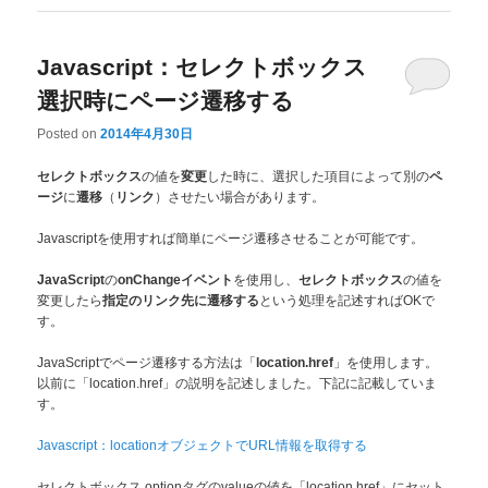
Javascript：セレクトボックス
選択時にページ遷移する
Posted on
2014年4月30日
の値を
した時に、選択した項目によって別の
セレクトボックス
変更
ペ
に
（
）させたい場合があります。
ージ
遷移
リンク
Javascriptを使用すれば簡単にページ遷移させることが可能です。
の
を使用し、
の値を
JavaScript
onChangeイベント
セレクトボックス
変更したら
という処理を記述すればOKで
指定のリンク先に遷移する
す。
JavaScriptでページ遷移する方法は「
」を使用します。
location.href
以前に「location.href」の説明を記述しました。下記に記載していま
す。
Javascript：locationオブジェクトでURL情報を取得する
セレクトボックス optionタグのvalueの値を「location.href」にセット