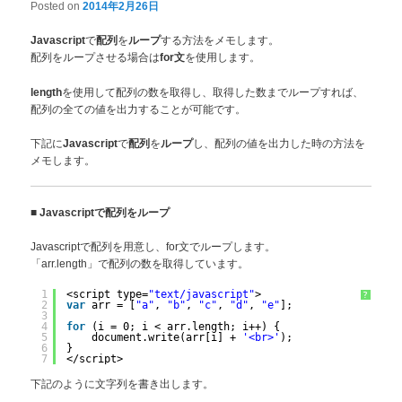
Posted on
2014年2月26日
で
を
する方法をメモします。
Javascript
配列
ループ
配列をループさせる場合は
を使用します。
for文
を使用して配列の数を取得し、取得した数までループすれば、
length
配列の全ての値を出力することが可能です。
下記に
で
を
し、配列の値を出力した時の方法を
Javascript
配列
ループ
メモします。
■
Javascriptで配列をループ
Javascriptで配列を用意し、for文でループします。
「arr.length」で配列の数を取得しています。
1
<script type=
"text/javascript"
>
?
2
var
arr = [
"a"
, 
"b"
, 
"c"
, 
"d"
, 
"e"
];
3
4
for
(i = 0; i < arr.length; i++) {
5
document.write(arr[i] + 
'<br>'
);
6
}
7
</script>
下記のように文字列を書き出します。