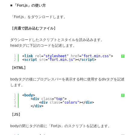
■
「Fort.js」の使い方
「Fort.js」をダウンロードします。
【
】
共通で読み込むファイル
ダウンロードしたスクリプトとスタイルを読み込みます。
headタグに下記のコードを記述します。
1
<
link
rel
=
"stylesheet"
href
=
"fort.min.css"
>
?
2
<
script
src
=
"fort.min.js"
></
script
>
【
】
HTML
bodyタグの後にプログレスバーを表示する時に使用するdivタグを記述
します。
1
<
body
>
?
2
<
div
class
=
"top"
>
3
<
div
class
=
"colors"
></
div
>
4
</
div
>
【
】
JS
bodyの閉じタグの前に「Fort.js」のスクリプトを記述します。