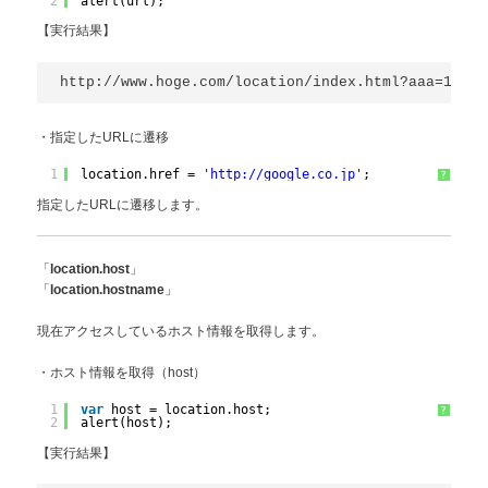
2
alert(url);
【実行結果】
http://www.hoge.com/location/index.html?aaa=100#t
・指定したURLに遷移
1
location.href = 
'http://google.co.jp'
;
?
指定したURLに遷移します。
「
」
location.host
「
」
location.hostname
現在アクセスしているホスト情報を取得します。
・ホスト情報を取得（host）
1
var
host = location.host;
?
2
alert(host);
【実行結果】