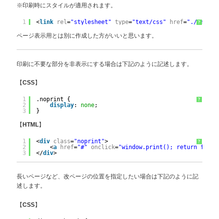
※印刷時にスタイルが適用されます。
1
<
link
rel
=
"stylesheet"
type
=
"text/css"
href
=
"./print.
?
ページ表示用とは別に作成した方がいいと思います。
印刷に不要な部分を非表示にする場合は下記のように記述します。
【
】
CSS
1
.noprint {
?
2
display
: 
none
;
3
}
【
】
HTML
1
<
div
class
=
"noprint"
>
?
2
<
a
href
=
"#"
onclick
=
"window.print(); return false
3
</
div
>
長いページなど、改ページの位置を指定したい場合は下記のように記
述します。
【
】
CSS