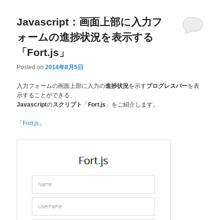
Javascript：画面上部に入力フ
ォームの進捗状況を表示する
「Fort.js」
Posted on
2014年8月5日
入力フォームの画面上部に入力の
を示す
を表
進捗状況
プログレスバー
示することができる、
の
「
」をご紹介します。
Javascript
スクリプト
Fort.js
「
」
Fort.js