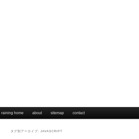
メインメニュー
raining home
メインコンテンツへ移動
サブコンテンツへ移動
about
sitemap
contact
タグ別アーカイブ:
JAVASCRIPT