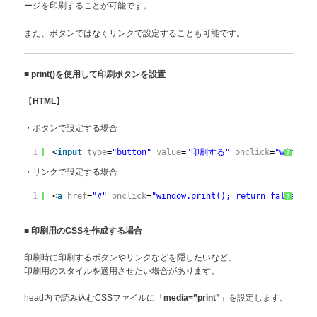
ージを印刷することが可能です。
また、ボタンではなくリンクで設定することも可能です。
■
print()を使用して印刷ボタンを設置
【
】
HTML
・ボタンで設定する場合
1
<
input
type
=
"button"
value
=
"印刷する"
onclick
=
"window.
?
・リンクで設定する場合
1
<
a
href
=
"#"
onclick
=
"window.print(); return false;"
>
?
■
印刷用のCSSを作成する場合
印刷時に印刷するボタンやリンクなどを隠したいなど、
印刷用のスタイルを適用させたい場合があります。
head内で読み込むCSSファイルに「
」を設定します。
media=”print”