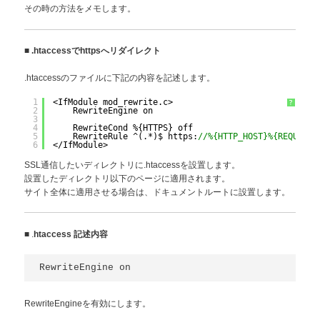
その時の方法をメモします。
■
.htaccessでhttpsへリダイレクト
.htaccessのファイルに下記の内容を記述します。
1
<IfModule mod_rewrite.c>
?
2
RewriteEngine on
3
4
RewriteCond %{HTTPS} off
5
RewriteRule ^(.*)$ https:
//%{HTTP_HOST}%{REQUEST_
6
</IfModule>
SSL通信したいディレクトリに.htaccessを設置します。
設置したディレクトリ以下のページに適用されます。
サイト全体に適用させる場合は、ドキュメントルートに設置します。
■ .
htaccess 記述内容
RewriteEngine on
RewriteEngineを有効にします。