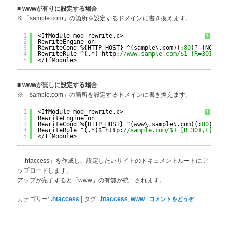
■
wwwが有りに設定する場合
※「sample.com」の箇所を設定するドメインに書き換えます。
1
<IfModule mod_rewrite.c>
?
2
RewriteEngine on
3
RewriteCond %{HTTP_HOST} ^(sample\.com)(:
80
)? [NC]
4
RewriteRule ^(.*) http:
//www.sample.com/$1 [R=301,L]
5
</IfModule>
■
wwwが無しに設定する場合
※「sample.com」の箇所を設定するドメインに書き換えます。
1
<IfModule mod_rewrite.c>
?
2
RewriteEngine on
3
RewriteCond %{HTTP_HOST} ^(www\.sample\.com)(:
80
)? [N
4
RewriteRule ^(.*)$ http:
//sample.com/$1 [R=301,L]
5
</IfModule>
「.htaccess」を作成し、設定したいサイトのドキュメントルートにア
ップロードします。
アップが完了すると「www」の有無が統一されます。
|
,
|
カテゴリー:
.htaccess
タグ:
.htaccess
www
コメントをどうぞ