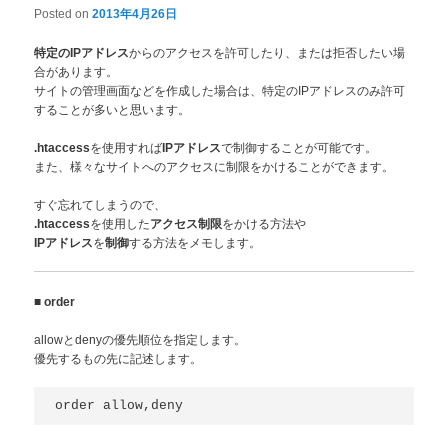
Posted on
2013年4月26日
からのアクセスを許可したり、または拒否したい場
特定のIPアドレス
合があります。
サイトの管理画面などを作成した場合は、特定のIPアドレスのみ許可
することが多いと思います。
を使用すれば
で制御することが可能です。
.htaccess
IPアドレス
また、様々なサイトへのアクセスに制限をかけることができます。
すぐ忘れてしまうので、
を使用した
をかける方法や
.htaccess
アクセス制限
を
する方法をメモします。
IPアドレス
制御
■
order
allowとdenyの優先順位を指定します。
優先するもの先に記述します。