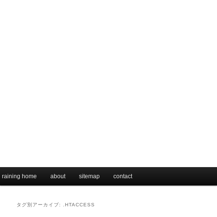
メインメニュー
raining home
メインコンテンツへ移動
サブコンテンツへ移動
about
sitemap
contact
タグ別アーカイブ:
.HTACCESS