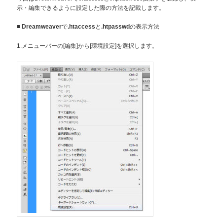
示・編集できるように設定した際の方法を記載します。
■
で
と
の表示方法
Dreamweaver
.htaccess
.htpasswd
1.メニューバーの[編集]から[環境設定]を選択します。