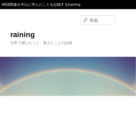
WEB関連を中心に学んだことを記録する|raining
検
索
raining
日常で感じたこと、覚えたことの記録