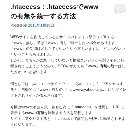
.htaccess：.htaccessでwww
の有無を統一する方法
Posted on
2013年1月30日
サイトを作成しているとサイトのドメイン部分（URL）を
WEB
「www」無し、又は「www」有りで統一したい場合があります。
「www」の制御はどちらでもいいという方もいますし、どちらがいい
ということもありません。
しかし、どちらかに統一していないと検索エンジンから別サイトと判
断されてしまうようなので、SEOを考えても「
」
の
はし
www
有無
統一
た方がいいと思います。
例としては「yahoo」のサイトで「http://yahoo.co.jp/」でアクセスす
ると、自動的に「www」有りの「http://www.yahoo.co.jp/」にリダイレ
クトされサイトが表示されます。
今回はwwwの有無を統一させる為に「
」を使用し、
に
.htaccess
URL
表示する
の
を制御する方法を記載します。
www
有無
サイトにアクセスすると「.htaccess」で設定したURLに転送されるよ
うになります。