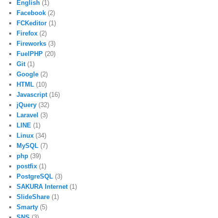
English
(1)
Facebook
(2)
FCKeditor
(1)
Firefox
(2)
Fireworks
(3)
FuelPHP
(20)
Git
(1)
Google
(2)
HTML
(10)
Javascript
(16)
jQuery
(32)
Laravel
(3)
LINE
(1)
Linux
(34)
MySQL
(7)
php
(39)
postfix
(1)
PostgreSQL
(3)
SAKURA Internet
(1)
SlideShare
(1)
Smarty
(5)
SNS
(3)