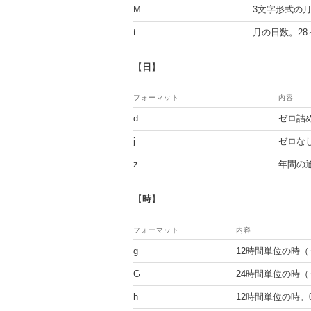
M
3文字形式の月
t
月の日数。28
【
日
】
フォーマット
内容
d
ゼロ詰め
j
ゼロなし
z
年間の通
【
時
】
フォーマット
内容
g
12時間単位の時（
G
24時間単位の時（
h
12時間単位の時。0