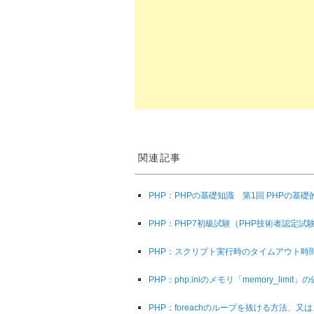
関連記事
PHP：PHPの基礎知識 第1回 PHPの基
PHP：PHP7初級試験（PHP技術者認定
PHP：スクリプト実行時のタイムアウト時間を変更「
PHP：php.iniのメモリ「memory_limit
PHP：foreachのループを抜ける方法、又