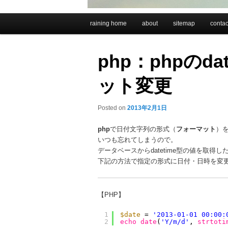
メインメニュー
raining home
about
sitemap
contac
メインコンテンツへ移動
サブコンテンツへ移動
php：phpの
ット変更
Posted on
2013年2月1日
php
で日付文字列の形式（
フォーマット
）
いつも忘れてしまうので。
データベースからdatetime型の値を取
下記の方法で指定の形式に日付・日時を変
【PHP】
1
$date
= 
'2013-01-01 00:00:
2
echo
date
(
'Y/m/d'
, 
strtoti