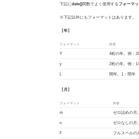
下記に
date()
関数でよく使用する
フォーマッ
※下記以外にもフォーマットはあります。
【
年
】
フォーマット
内容
Y
4桁の年。例：20
y
2桁の年。例：1
L
閏年。1：閏年
【
月
】
フォーマット
内容
m
ゼロ詰めの月。
n
ゼロなしの月。
F
フルスペルの月。