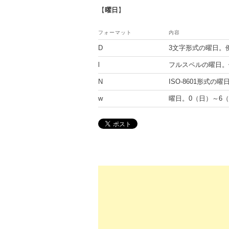
【
曜日
】
フォーマット
内容
D
3文字形式の曜日。例
l
フルスペルの曜日。例
N
ISO-8601形式の
w
曜日。0（日）～6