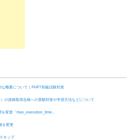
礎的な概要について｜PHP7初級試験対策
試験）の資格取得合格への受験対策や学習方法などについて
max_execution_time」
」の値を変更
はスキップ