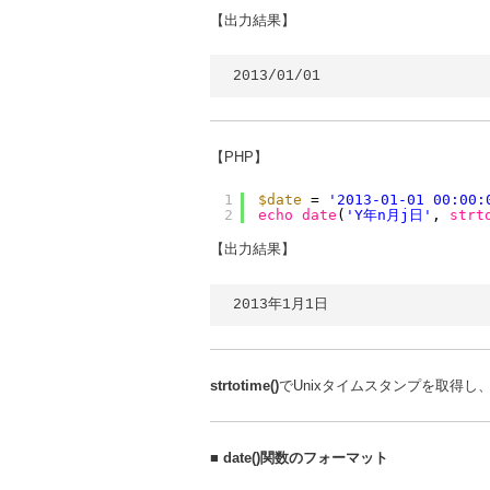
【出力結果】
2013/01/01
【PHP】
1
$date
= 
'2013-01-01 00:00:
2
echo
date
(
'Y年n月j日'
, 
strt
【出力結果】
2013年1月1日
strtotime()
でUnixタイムスタンプを取得し
■
date()関数のフォーマット