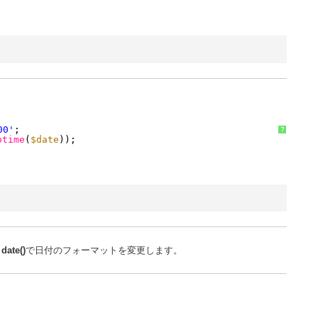
00'
;
?
otime
(
$date
));
、
date()
で日付のフォーマットを変更します。