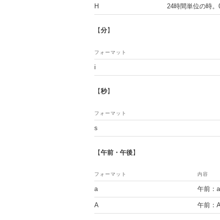
H
24時間単位の時。0
【
分
】
フォーマット
i
【
秒
】
フォーマット
s
【
午前・午後
】
フォーマット
内容
a
午前：
A
午前：