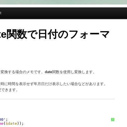
t
date関数で日付のフォーマ
を変換する場合のメモです。
date
関数を使用し変換します。
得した時に時間を表示せず年月日だけ表示したい場合などがあります。
更できます。
00'
;
?
me
(
$date
));