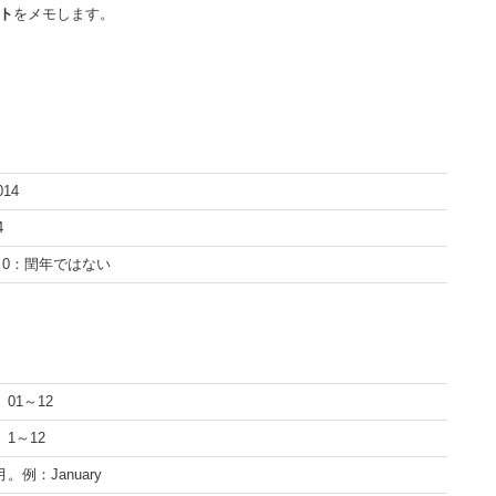
ト
をメモします。
14
4
 0：閏年ではない
01～12
1～12
例：January