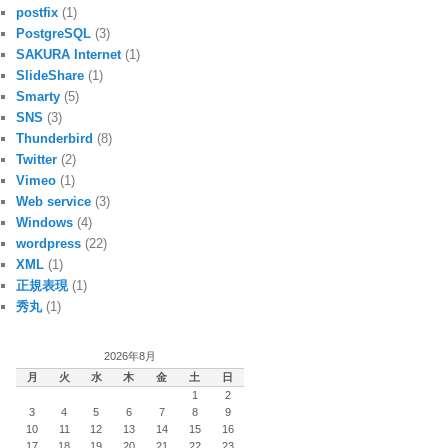
postfix
(1)
PostgreSQL
(3)
SAKURA Internet
(1)
SlideShare
(1)
Smarty
(5)
SNS
(3)
Thunderbird
(8)
Twitter
(2)
Vimeo
(1)
Web service
(3)
Windows
(4)
wordpress
(22)
XML
(1)
正規表現
(1)
秀丸
(1)
2026年8月
月
火
水
木
金
土
日
1
2
3
4
5
6
7
8
9
10
11
12
13
14
15
16
17
18
19
20
21
22
23