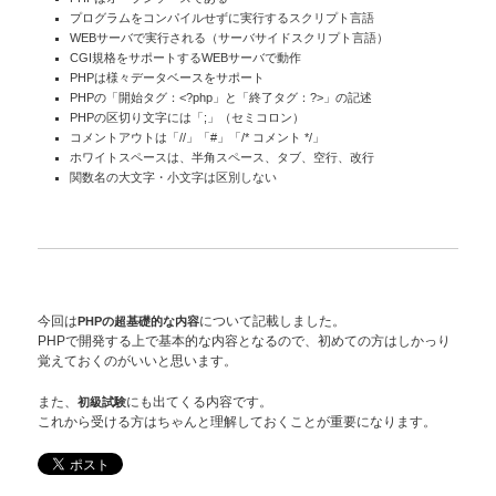
プログラムをコンパイルせずに実行するスクリプト言語
WEBサーバで実行される（サーバサイドスクリプト言語）
CGI規格をサポートするWEBサーバで動作
PHPは様々データベースをサポート
PHPの「開始タグ：<?php」と「終了タグ：?>」の記述
PHPの区切り文字には「;」（セミコロン）
コメントアウトは「//」「#」「/* コメント */」
ホワイトスペースは、半角スペース、タブ、空行、改行
関数名の大文字・小文字は区別しない
今回は
PHPの超基礎的な内容
について記載しました。
PHPで開発する上で基本的な内容となるので、初めての方はしかっり
覚えておくのがいいと思います。
また、
初級試験
にも出てくる内容です。
これから受ける方はちゃんと理解しておくことが重要になります。