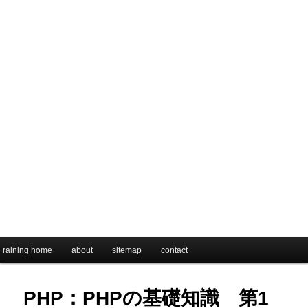
メインメニュー
raining home
メインコンテンツへ移動
サブコンテンツへ移動
about
sitemap
contact
PHP：PHPの基礎知識 第1