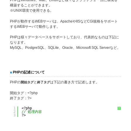
PHPはWindows、Mac、Linuxなど様々なプラットフォームに環境を
構築することができます。
※UNIX環境で使用できる。
PHPが動作するWEBサーバは、ApacheやIISなどCGI規格をサポート
するWEBサーバで動作します。
PHPは様々データベースをサポートしており、代表的なものは下記に
なります。
MySQL、PostgreSQL、SQLite、Oracle、Microsoft SQL Serverなど。
PHPの記述について
PHPの
開始タグ
と
終了タグ
は下記の書き方で記述します。
開始タグ：<?php
終了タグ：?>
1
<?php
?
2
// 処理内容
3
?>