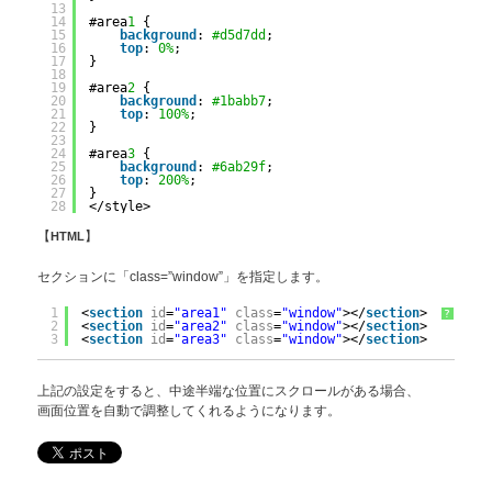
13
14
#area
1
{
15
background
: 
#d5d7dd
;
16
top
: 
0%
;
17
}
18
19
#area
2
{
20
background
: 
#1babb7
;
21
top
: 
100%
;
22
}
23
24
#area
3
{
25
background
: 
#6ab29f
;
26
top
: 
200%
;
27
}
28
</style>
【
HTML
】
セクションに「class=”window”」を指定します。
1
<
section
id
=
"area1"
class
=
"window"
></
section
>
?
2
<
section
id
=
"area2"
class
=
"window"
></
section
>
3
<
section
id
=
"area3"
class
=
"window"
></
section
>
上記の設定をすると、中途半端な位置にスクロールがある場合、
画面位置を自動で調整してくれるようになります。