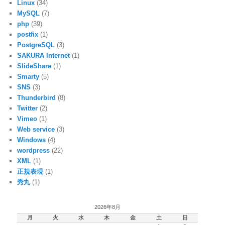
Linux
(34)
MySQL
(7)
php
(39)
postfix
(1)
PostgreSQL
(3)
SAKURA Internet
(1)
SlideShare
(1)
Smarty
(5)
SNS
(3)
Thunderbird
(8)
Twitter
(2)
Vimeo
(1)
Web service
(3)
Windows
(4)
wordpress
(22)
XML
(1)
正規表現
(1)
秀丸
(1)
2026年8月
月
火
水
木
金
土
日