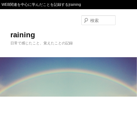
WEB関連を中心に学んだことを記録する|raining
検
索
raining
日常で感じたこと、覚えたことの記録