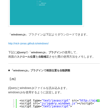
「
windows.js
」プラグインは下記よりダウンロードできます。
http://nick-jonas.github.io/windows/
下記に
jQuery
の「
windows.js
」
プラグイン
の使用して、
画面の
スクロール位置
を
自動補正
させた際の使用方法をメモします。
■
「windows.js」プラグインで画面位置を自動調整
【
JS
】
jQueryとwindows.jsファイルを読み込みます。
windows.jsを使用するように設定します。
1
<script type=
"text/javascript"
src=
"http://ajax.goog
?
2
<script src=
"js/jquery.windows.js"
></script>
3
<script type=
"text/javascript"
>