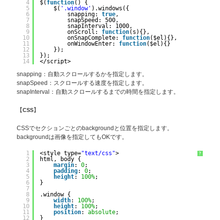
4
$(
function
() {
5
$(
'.window'
).windows({
6
snapping: 
true
,
7
snapSpeed: 500,
8
snapInterval: 1000,
9
onScroll: 
function
(s){},
10
onSnapComplete: 
function
($el){},
11
onWindowEnter: 
function
($el){}
12
});
13
});
14
</script>
snapping：自動スクロールするかを指定します。
snapSpeed：スクロールする速度を指定します。
snapInterval：自動スクロールするまでの時間を指定します。
【
CSS
】
CSSでセクションごとのbackgroundと位置を指定します。
backgroundは画像を指定してもOKです。
1
<style type=
"text/css"
>
?
2
html, body {
3
margin
: 
0
;
4
padding
: 
0
;
5
height
: 
100%
;
6
}
7
8
.window {
9
width
: 
100%
;
10
height
: 
100%
;
11
position
: 
absolute
;
12
}