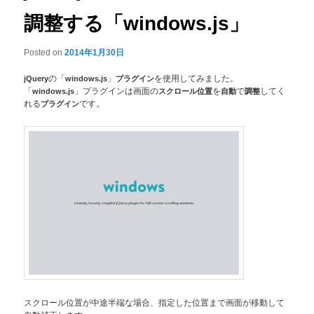
調整する「windows.js」
Posted on
2014年1月30日
jQuery
の「
windows.js
」
プラグイン
を使用してみました。
「
windows.js
」プラグインは画面の
スクロール位置
を
自動
で
調整
してく
れる
プラグイン
です。
スクロール位置が中途半端な場合、指定した位置まで画面が移動して