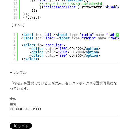
14
$(
"#spec"
).click(
function
(){
15
// セレクトボックスのdisabledを外す
16
$(
'select#specList'
).removeAttr(
"disabled"
);
17
});    
18
});
19
</script>
【HTML】
1
<
label
for
=
"all"
><
input
type
=
"radio"
name
=
"radio"
id
=
?
2
<
label
for
=
"spec"
><
input
type
=
"radio"
name
=
"radio"
id
3
4
<
select
id
=
"specList"
>
5
<
option
value
=
"100"
>ID:100</
option
>
6
<
option
value
=
"200"
>ID:200</
option
>
7
<
option
value
=
"300"
>ID:300</
option
>
8
</
select
>
■ サンプル
「指定」を選択しているときのみ、セレクトボックスが選択可能にな
っています。
全体
指定
ID:100ID:200ID:300