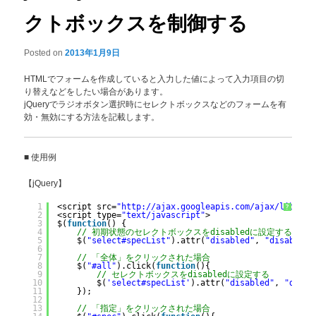
クトボックスを制御する
Posted on
2013年1月9日
HTMLでフォームを作成していると入力した値によって入力項目の切
り替えなどをしたい場合があります。
jQueryでラジオボタン選択時にセレクトボックスなどのフォームを有
効・無効にする方法を記載します。
■ 使用例
【jQuery】
1
<script src=
"http://ajax.googleapis.com/ajax/libs/jq
?
2
<script type=
"text/javascript"
>
3
$(
function
() {
4
// 初期状態のセレクトボックスをdisabledに設定する
5
$(
"select#specList"
).attr(
"disabled"
, 
"disabled"
6
7
// 「全体」をクリックされた場合
8
$(
"#all"
).click(
function
(){
9
// セレクトボックスをdisabledに設定する
10
$(
'select#specList'
).attr(
"disabled"
, 
"disab
11
});    
12
13
// 「指定」をクリックされた場合