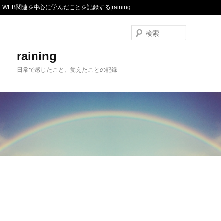
WEB関連を中心に学んだことを記録する|raining
検
索
raining
日常で感じたこと、覚えたことの記録