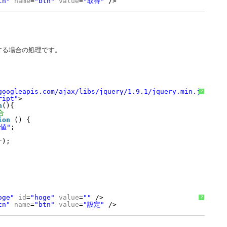
tn"
name
=
"btn"
value
=
"取得"
/>
する場合の処理です。
googleapis.com/ajax/libs/jquery/1.9.1/jquery.min.js"
></s
?
ript"
>
n
(){
合
ion
() {
値"
;
定
r);
oge"
id
=
"hoge"
value
=
""
/>
?
tn"
name
=
"btn"
value
=
"設定"
/>