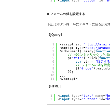
2
<
input
type
=
"button"
id
=
"b
■
フォームの値を設定する
下記はボタン押下時にテキストに値を設定
【
jQuery
】
1
<script src=
"http://ajax.
2
<script type=
"text/javasc
3
$(document).ready(
functio
4
// ボタンをクリックした場
5
$(
"#btn"
).click(
funct
6
var
str = 
"設定する
7
// フォームの値を設
8
$(
"#hoge"
).val(st
9
});
10
});
11
</script>
【
HTML
】
1
<
input
type
=
"text"
name
=
"h
2
<
input
type
=
"button"
id
=
"b