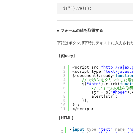
$("").val();
■
フォームの値を取得する
下記はボタン押下時にテキストに入力され
【
jQuery
】
1
<script src=
"http://ajax.
2
<script type=
"text/javasc
3
$(document).ready(
functio
4
// ボタンをクリックした場
5
$(
"#btn"
).click(
funct
6
// フォームの値を取
7
str = $(
"#hoge"
).
8
alert(str);
9
});
10
});
11
</script>
【
HTML
】
1
<
input
type
=
"text"
name
=
"h