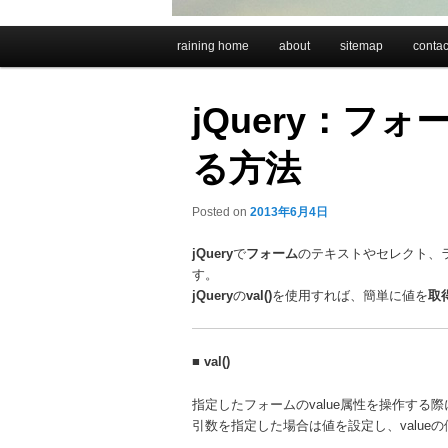
メインメニュー
raining home
about
sitemap
contac
メインコンテンツへ移動
サブコンテンツへ移動
jQuery：フ
る方法
Posted on
2013年6月4日
jQuery
で
フォーム
のテキストやセレクト、
す。
jQuery
の
val()
を使用すれば、簡単に値を
取
■
val()
指定したフォームのvalue属性を操作する
引数を指定した場合は値を設定し、valu