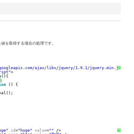
た値を取得する場合の処理です。
googleapis.com/ajax/libs/jquery/1.9.1/jquery.min.js"
></s
?
ript"
>
n
(){
合
ion
() {
得
val();
oge"
id
=
"hoge"
value
=
""
/>
?