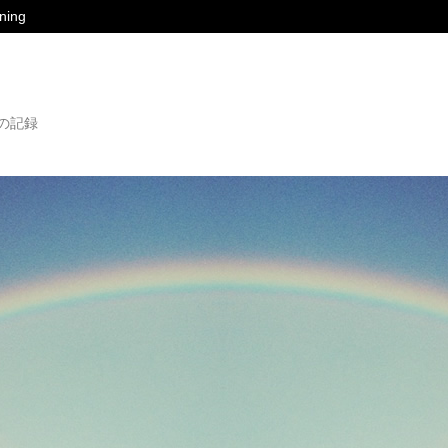
ing
の記録