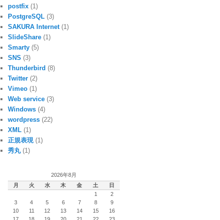
postfix
(1)
PostgreSQL
(3)
SAKURA Internet
(1)
SlideShare
(1)
Smarty
(5)
SNS
(3)
Thunderbird
(8)
Twitter
(2)
Vimeo
(1)
Web service
(3)
Windows
(4)
wordpress
(22)
XML
(1)
正規表現
(1)
秀丸
(1)
2026年8月
月
火
水
木
金
土
日
1
2
3
4
5
6
7
8
9
10
11
12
13
14
15
16
17
18
19
20
21
22
23