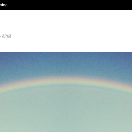
ing
の記録