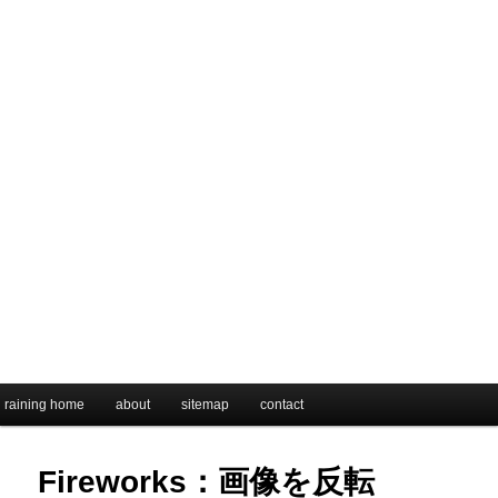
メインメニュー
raining home
メインコンテンツへ移動
サブコンテンツへ移動
about
sitemap
contact
Fireworks：画像を反転