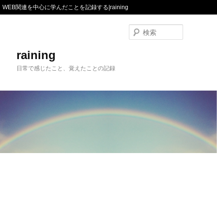
WEB関連を中心に学んだことを記録する|raining
検
索
raining
日常で感じたこと、覚えたことの記録