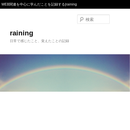
WEB関連を中心に学んだことを記録する|raining
検
索
raining
日常で感じたこと、覚えたことの記録