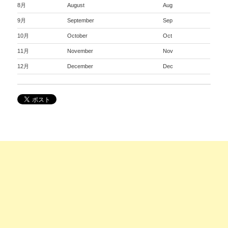
8月
August
Aug
9月
September
Sep
10月
October
Oct
11月
November
Nov
12月
December
Dec