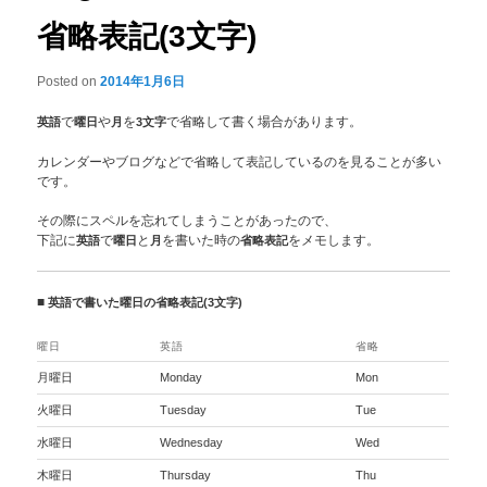
省略表記(3文字)
Posted on
2014年1月6日
英語
で
曜日
や
月
を
3文字
で省略して書く場合があります。
カレンダーやブログなどで省略して表記しているのを見ることが多い
です。
その際にスペルを忘れてしまうことがあったので、
下記に
英語
で
曜日
と
月
を書いた時の
省略表記
をメモします。
■
英語で書いた曜日の省略表記(3文字)
曜日
英語
省略
月曜日
Monday
Mon
火曜日
Tuesday
Tue
水曜日
Wednesday
Wed
木曜日
Thursday
Thu