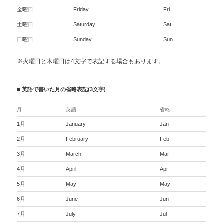
金曜日
Friday
Fri
土曜日
Saturday
Sat
日曜日
Sunday
Sun
※火曜日と木曜日は4文字で表記する場合もあります。
■
英語で書いた月の省略表記(3文字)
月
英語
省略
1月
January
Jan
2月
February
Feb
3月
March
Mar
4月
April
Apr
5月
May
May
6月
June
Jun
7月
July
Jul