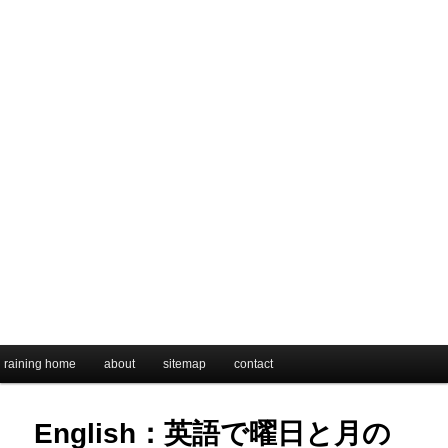
メインメニュー
raining home
メインコンテンツへ移動
サブコンテンツへ移動
about
sitemap
contact
English：英語で曜日と月の