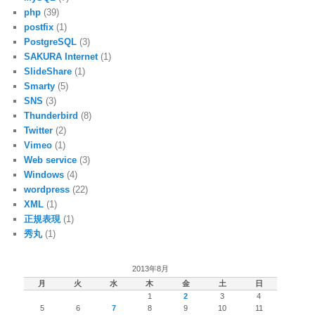
php
(39)
postfix
(1)
PostgreSQL
(3)
SAKURA Internet
(1)
SlideShare
(1)
Smarty
(5)
SNS
(3)
Thunderbird
(8)
Twitter
(2)
Vimeo
(1)
Web service
(3)
Windows
(4)
wordpress
(22)
XML
(1)
正規表現
(1)
秀丸
(1)
2013年8月
月
火
水
木
金
土
日
1
2
3
4
5
6
7
8
9
10
11