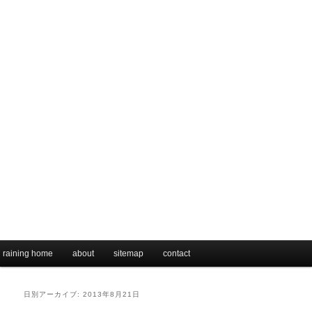
メインメニュー
raining home
メインコンテンツへ移動
サブコンテンツへ移動
about
sitemap
contact
日別アーカイブ:
2013年8月21日