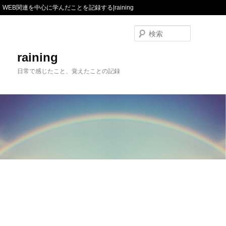
WEB関連を中心に学んだことを記録する|raining
検
索
raining
日常で感じたこと、覚えたことの記録