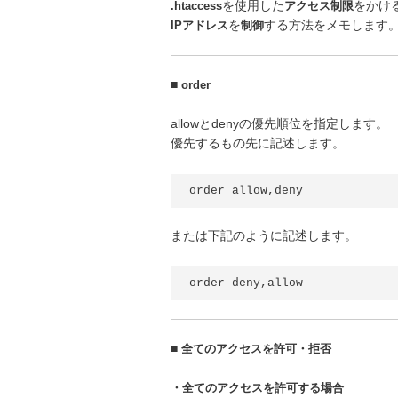
.htaccess
を使用した
アクセス制限
をかけ
IPアドレス
を
制御
する方法をメモします
■
order
allowとdenyの優先順位を指定します。
優先するもの先に記述します。
または下記のように記述します。
■
全てのアクセスを許可・拒否
・全てのアクセスを許可する場合