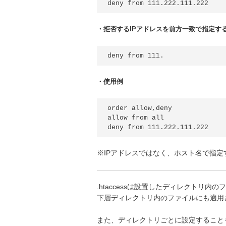
・拒否するIPアドレスを前方一致で指定す
・使用例
order allow,deny

allow from all

※IPアドレスではなく、ホスト名で指
.htaccessは設置したディレクトリ内
下層ディレクトリ内のファイルにも適用
また、ディレクトリごとに設定すること