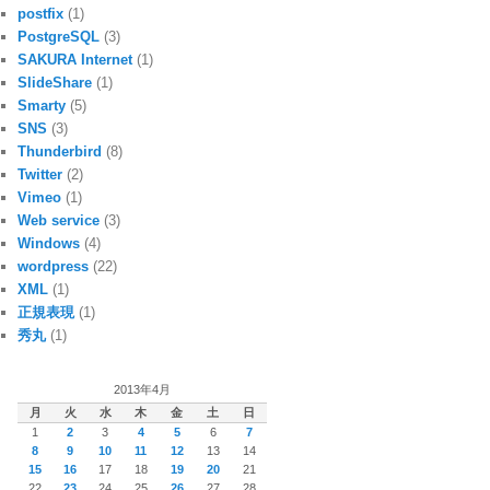
postfix
(1)
PostgreSQL
(3)
SAKURA Internet
(1)
SlideShare
(1)
Smarty
(5)
SNS
(3)
Thunderbird
(8)
Twitter
(2)
Vimeo
(1)
Web service
(3)
Windows
(4)
wordpress
(22)
XML
(1)
正規表現
(1)
秀丸
(1)
2013年4月
月
火
水
木
金
土
日
1
2
3
4
5
6
7
8
9
10
11
12
13
14
15
16
17
18
19
20
21
22
23
24
25
26
27
28