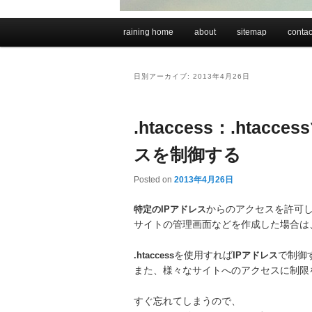
メインメニュー
raining home
about
sitemap
contac
メインコンテンツへ移動
サブコンテンツへ移動
日別アーカイブ:
2013年4月26日
.htaccess：.hta
スを制御する
Posted on
2013年4月26日
特定のIPアドレス
からのアクセスを許可
サイトの管理画面などを作成した場合は
.htaccess
を使用すれば
IPアドレス
で制御
また、様々なサイトへのアクセスに制限
すぐ忘れてしまうので、