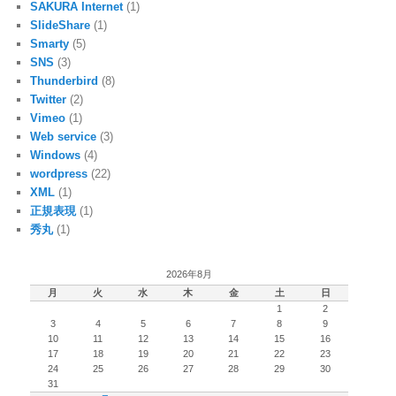
SAKURA Internet
(1)
SlideShare
(1)
Smarty
(5)
SNS
(3)
Thunderbird
(8)
Twitter
(2)
Vimeo
(1)
Web service
(3)
Windows
(4)
wordpress
(22)
XML
(1)
正規表現
(1)
秀丸
(1)
2026年8月
月
火
水
木
金
土
日
1
2
3
4
5
6
7
8
9
10
11
12
13
14
15
16
17
18
19
20
21
22
23
24
25
26
27
28
29
30
31