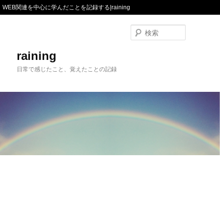
WEB関連を中心に学んだことを記録する|raining
検
索
raining
日常で感じたこと、覚えたことの記録