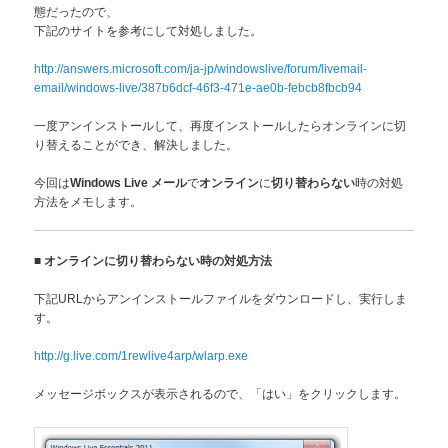
態だったので、
下記のサイトを参考にして対処しました。
http://answers.microsoft.com/ja-jp/windowslive/forum/livemail-
email/windows-live/387b6dcf-46f3-471e-ae0b-febcb8fbcb94
一度アンインストールして、再度インストールしたらオンラインに切
り替えることができ、解決しました。
今回は
で
に
時の対処
Windows Live メール
オンライン
切り替わらない
方法をメモします。
■
オンラインに切り替わらない時の対処方法
下記URLからアンインストールファイルをダウンロードし、実行しま
す。
http://g.live.com/1rewlive4arp/wlarp.exe
メッセージボックスが表示されるので、「はい」をクリックします。