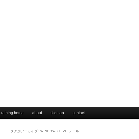
メインメニュー
raining home
メインコンテンツへ移動
サブコンテンツへ移動
about
sitemap
contact
タグ別アーカイブ:
WINDOWS LIVE メール